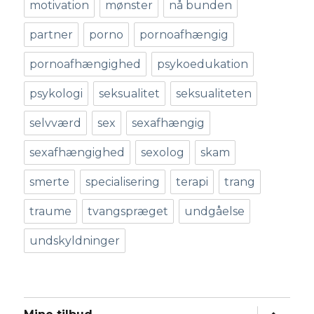
motivation
mønster
nå bunden
partner
porno
pornoafhængig
pornoafhængighed
psykoedukation
psykologi
seksualitet
seksualiteten
selvværd
sex
sexafhængig
sexafhængighed
sexolog
skam
smerte
specialisering
terapi
trang
traume
tvangspræget
undgåelse
undskyldninger
udvid