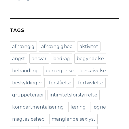
TAGS
afhængig
afhængighed
aktivitet
angst
ansvar
bedrag
begyndelse
behandling
benægtelse
beskrivelse
beskyldinger
forståelse
fortvivlelse
gruppeterapi
intimitetsforstyrrelse
kompartmentalisering
læring
løgne
magtesløshed
manglende sexlyst