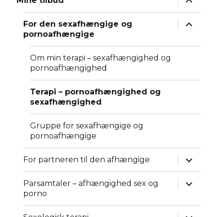
Mine tilbud
underm
udvid
For den sexafhængige og
underm
pornoafhængige
Om min terapi – sexafhængighed og
pornoafhængighed
Terapi – pornoafhængighed og
sexafhængighed
Gruppe for sexafhængige og
pornoafhængige
udvid
For partneren til den afhængige
underm
udvid
Parsamtaler – afhængighed sex og
underm
porno
udvid