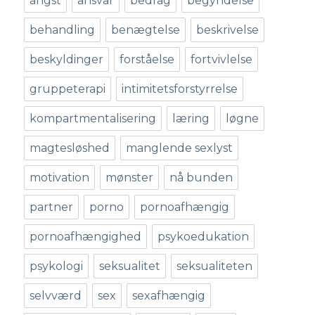
angst
ansvar
bedrag
begyndelse
behandling
benægtelse
beskrivelse
beskyldinger
forståelse
fortvivlelse
gruppeterapi
intimitetsforstyrrelse
kompartmentalisering
læring
løgne
magtesløshed
manglende sexlyst
motivation
mønster
nå bunden
partner
porno
pornoafhængig
pornoafhængighed
psykoedukation
psykologi
seksualitet
seksualiteten
selvværd
sex
sexafhængig