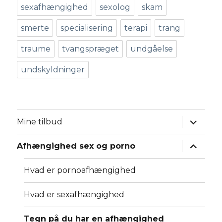
sexafhængighed
sexolog
skam
smerte
specialisering
terapi
trang
traume
tvangspræget
undgåelse
undskyldninger
udvid
Mine tilbud
underm
udvid
Afhængighed sex og porno
underm
Hvad er pornoafhængighed
Hvad er sexafhængighed
Tegn på du har en afhængighed