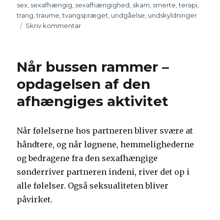
sex
,
sexafhængig
,
sexafhængighed
,
skam
,
smerte
,
terapi
,
trang
,
traume
,
tvangspræget
,
undgåelse
,
undskyldninger
Skriv kommentar
til
Hvorfor
skal
du
Når bussen rammer –
som
afhængig
opdagelsen af den
gå
afhængiges aktivitet
i
gruppe?
Når følelserne hos partneren bliver svære at
håndtere, og når løgnene, hemmelighederne
og bedragene fra den sexafhængige
sønderriver partneren indeni, river det op i
alle følelser. Også seksualiteten bliver
påvirket.