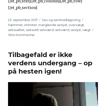
[/et_pb_text][/et_pb_column][/et_pb_row]
[/et_pb_section]
Udgivet
23. september 2017
Kategorier
Sex og samlivsrådgivning
Tags
hæmmet
,
intimitet
,
manglende sexlyst
,
overvægt
,
seksualitet
,
seksuelt selvværd
,
selvværd
,
sexlyst
,
vægt
Skriv kommentar
til
Vores
overvægt
begrænser
Tilbagefald er ikke
sexlivet
og
verdens undergang – op
lysten
på hesten igen!
–
hvad
gør
vi?