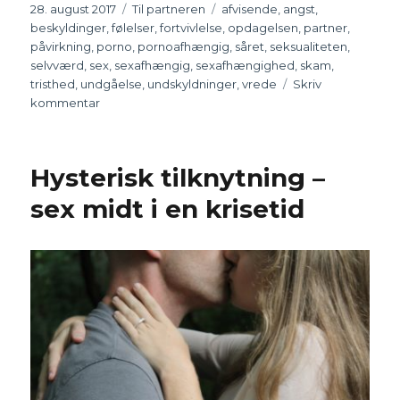
Udgivet
28. august 2017
Kategorier
Til partneren
Tags
afvisende
,
angst
,
beskyldinger
,
følelser
,
fortvivlelse
,
opdagelsen
,
partner
,
påvirkning
,
porno
,
pornoafhængig
,
såret
,
seksualiteten
,
selvværd
,
sex
,
sexafhængig
,
sexafhængighed
,
skam
,
tristhed
,
undgåelse
,
undskyldninger
,
vrede
Skriv
kommentar
til
Når
bussen
rammer
Hysterisk tilknytning –
–
opdagelsen
sex midt i en krisetid
af
den
afhængiges
aktivitet