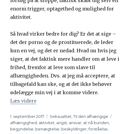
forsøg på at stoppe, faktisk skabt dig selv en
enorm trigger, optagethed og mulighed for
aktivitet.
Så hvad virker bedre for dig? Er det at sige –
det der porno og de prostituerede, de leder
kun en vej, og det er nedad. Hvad nu hvis jeg
siger, at det faktisk mere handler om at leve i
frihed, fremfor at leve som slave til
afhængigheden. Dvs. at jeg må acceptere, at
tilbagefald kan ske, og at det ikke behøver
ødelægge min vej i at komme videre.
Læs videre
“Tilbagefald er ikke verdens undergang 
Udgivet
1. september 2017
Kategorier
Seksualitet
,
Til den afhængige
Tags
afhængighed
,
aktivitet
,
angst
,
ansvar
,
at nå bunden
,
begyndelse
,
benægtelse
,
beskyldinger
,
forståelse
,