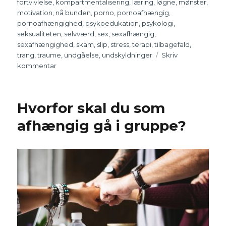
fortvivlelse
,
kompartmentalisering
,
læring
,
løgne
,
mønster
,
motivation
,
nå bunden
,
porno
,
pornoafhængig
,
pornoafhængighed
,
psykoedukation
,
psykologi
,
seksualiteten
,
selvværd
,
sex
,
sexafhængig
,
sexafhængighed
,
skam
,
slip
,
stress
,
terapi
,
tilbagefald
,
trang
,
traume
,
undgåelse
,
undskyldninger
Skriv
kommentar
til
Tilbagefald
er
ikke
Hvorfor skal du som
verdens
undergang
afhængig gå i gruppe?
–
op
på
hesten
igen!