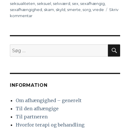
seksualiteten
,
seksuel
,
selvværd
,
sex
,
sexafhængig
,
sexafhængighed
,
skam
,
skyld
,
smerte
,
sorg
,
vrede
Skriv
kommentar
til
Områder
en
partner
kan
blive
SØ
Søg
ramt
efter:
på
af
en
afhængig
INFORMATION
Om afhængighed – generelt
Til den afhængige
Til partneren
Hvorfor terapi og behandling