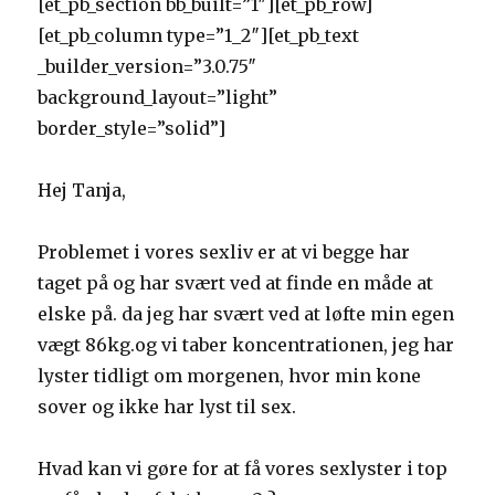
[et_pb_section bb_built=”1″][et_pb_row]
[et_pb_column type=”1_2″][et_pb_text
_builder_version=”3.0.75″
background_layout=”light”
border_style=”solid”]
Hej Tanja,
Problemet i vores sexliv er at vi begge har
taget på og har svært ved at finde en måde at
elske på. da jeg har svært ved at løfte min egen
vægt 86kg.og vi taber koncentrationen, jeg har
lyster tidligt om morgenen, hvor min kone
sover og ikke har lyst til sex.
Hvad kan vi gøre for at få vores sexlyster i top