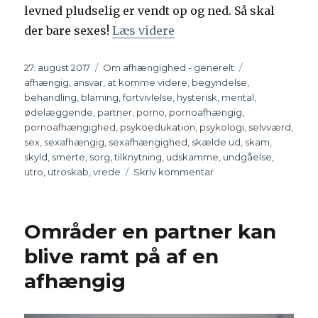
levned pludselig er vendt op og ned. Så skal
der bare sexes!
Læs videre
“Hysterisk tilknytning – 
Udgivet
27. august 2017
Kategorier
Om afhængighed - generelt
Tags
afhængig
,
ansvar
,
at komme videre
,
begyndelse
,
behandling
,
blaming
,
fortvivlelse
,
hysterisk
,
mental
,
ødelæggende
,
partner
,
porno
,
pornoafhængig
,
pornoafhængighed
,
psykoedukation
,
psykologi
,
selvværd
,
sex
,
sexafhængig
,
sexafhængighed
,
skælde ud
,
skam
,
skyld
,
smerte
,
sorg
,
tilknytning
,
udskamme
,
undgåelse
,
utro
,
utroskab
,
vrede
Skriv kommentar
til
Hysterisk
tilknytning
–
Områder en partner kan
sex
midt
blive ramt på af en
i
afhængig
en
krisetid