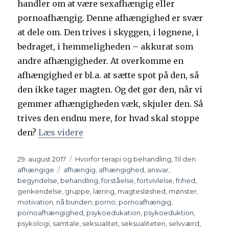
handler om at være sexafhængig eller
pornoafhængig. Denne afhængighed er svær
at dele om. Den trives i skyggen, i løgnene, i
bedraget, i hemmeligheden – akkurat som
andre afhængigheder. At overkomme en
afhængighed er bl.a. at sætte spot på den, så
den ikke tager magten. Og det gør den, når vi
gemmer afhængigheden væk, skjuler den. Så
trives den endnu mere, for hvad skal stoppe
den?
Læs videre
“Hvorfor skal du som afhængig gå 
Udgivet
29. august 2017
Kategorier
Hvorfor terapi og behandling
,
Til den
afhængige
Tags
afhængig
,
afhængighed
,
ansvar
,
begyndelse
,
behandling
,
forståelse
,
fortvivlelse
,
frihed
,
genkendelse
,
gruppe
,
læring
,
magtesløshed
,
mønster
,
motivation
,
nå bunden
,
porno
,
pornoafhængig
,
pornoafhængighed
,
psykoedukation
,
psykoeduktion
,
psykologi
,
samtale
,
seksualitet
,
seksualiteten
,
selvværd
,