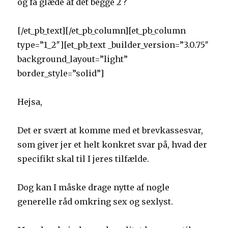
og få glæde af det begge 2 ?
[/et_pb_text][/et_pb_column][et_pb_column
type=”1_2″][et_pb_text _builder_version=”3.0.75″
background_layout=”light”
border_style=”solid”]
Hejsa,
Det er svært at komme med et brevkassesvar,
som giver jer et helt konkret svar på, hvad der
specifikt skal til I jeres tilfælde.
Dog kan I måske drage nytte af nogle
generelle råd omkring sex og sexlyst.