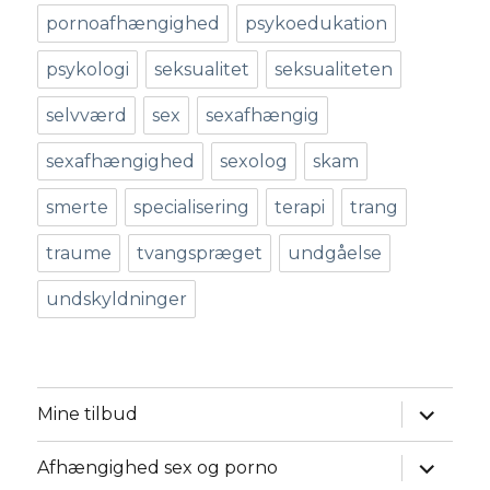
pornoafhængighed
psykoedukation
psykologi
seksualitet
seksualiteten
selvværd
sex
sexafhængig
sexafhængighed
sexolog
skam
smerte
specialisering
terapi
trang
traume
tvangspræget
undgåelse
undskyldninger
udvid
Mine tilbud
underm
udvid
Afhængighed sex og porno
underm