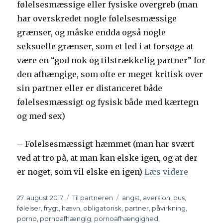
følelsesmæssige eller fysiske overgreb (man
har overskredet nogle følelsesmæssige
grænser, og måske endda også nogle
seksuelle grænser, som et led i at forsøge at
være en “god nok og tilstrækkelig partner” for
den afhængige, som ofte er meget kritisk over
sin partner eller er distanceret både
følelsesmæssigt og fysisk både med kærtegn
og med sex)
– Følelsesmæssigt hæmmet (man har svært
ved at tro på, at man kan elske igen, og at der
er noget, som vil elske en igen)
Læs videre
“Områder
Udgivet
27. august 2017
Kategorier
Til partneren
Tags
angst
,
aversion
,
bus
,
følelser
,
frygt
,
hævn
,
obligatorisk
,
partner
,
påvirkning
,
porno
,
pornoafhængig
,
pornoafhængighed
,