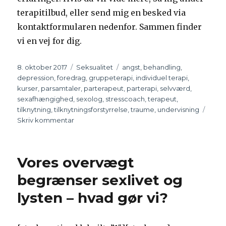
terapitilbud, eller send mig en besked via
kontaktformularen nedenfor. Sammen finder
vi en vej for dig.
Udgivet
8. oktober 2017
Kategorier
Seksualitet
Tags
angst
,
behandling
,
depression
,
foredrag
,
gruppeterapi
,
individuel terapi
,
kurser
,
parsamtaler
,
parterapeut
,
parterapi
,
selvværd
,
sexafhængighed
,
sexolog
,
stresscoach
,
terapeut
,
tilknytning
,
tilknytningsforstyrrelse
,
traume
,
undervisning
Skriv kommentar
til
Min
erfaring
Vores overvægt
begrænser sexlivet og
lysten – hvad gør vi?