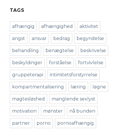
TAGS
afhængig
afhængighed
aktivitet
angst
ansvar
bedrag
begyndelse
behandling
benægtelse
beskrivelse
beskyldinger
forståelse
fortvivlelse
gruppeterapi
intimitetsforstyrrelse
kompartmentalisering
læring
løgne
magtesløshed
manglende sexlyst
motivation
mønster
nå bunden
partner
porno
pornoafhængig