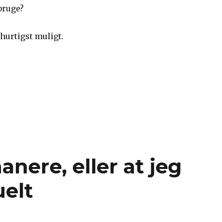
bruge?
hurtigst muligt.
vil gerne onanere, men hvad kan man bruge til det?”
nere, eller at jeg
uelt