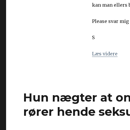
onanere,
kan man ellers 
men
hvad
Please svar mig 
kan
man
bruge
S
til
det?
Læs videre
“Jeg 
Hun nægter at ona
rører hende seks