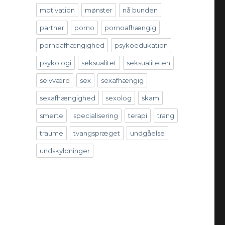
motivation
mønster
nå bunden
partner
porno
pornoafhængig
pornoafhængighed
psykoedukation
psykologi
seksualitet
seksualiteten
selvværd
sex
sexafhængig
sexafhængighed
sexolog
skam
smerte
specialisering
terapi
trang
traume
tvangspræget
undgåelse
undskyldninger