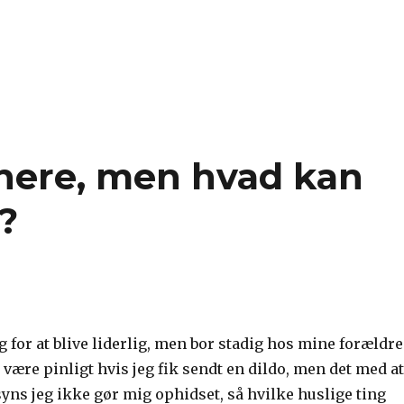
vil gerne onanere – men helst ikke stikke noget op”
anere, men hvad kan
?
ug for at blive liderlig, men bor stadig hos mine forældre
e være pinligt hvis jeg fik sendt en dildo, men det med at
yns jeg ikke gør mig ophidset, så hvilke huslige ting