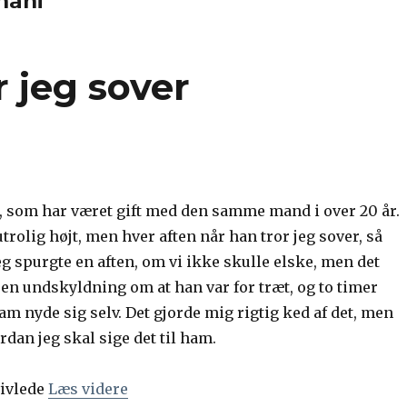
nani
 jeg sover
e, som har været gift med den samme mand i over 20 år.
trolig højt, men hver aften når han tror jeg sover, så
g spurgte en aften, om vi ikke skulle elske, men det
en undskyldning om at han var for træt, og to timer
ham nyde sig selv. Det gjorde mig rigtig ked af det, men
rdan jeg skal sige det til ham.
vivlede
Læs videre
“Han onanerer, når jeg sover”