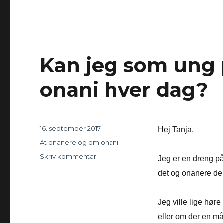
Kan jeg som ung p
onani hver dag?
Udgivet
16. september 2017
Hej Tanja,
Kategorier
At onanere og om onani
Skriv kommentar
til
Jeg er en dreng på 
Kan
det og onanere derf
jeg
som
ung
Jeg ville lige hø
på
eller om der en må
16