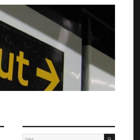
SØG
Søg