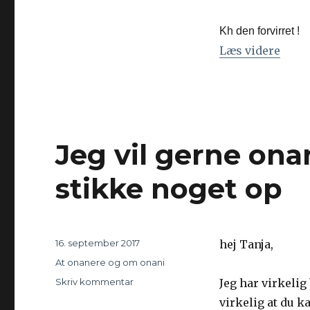
år
tage
Kh den forvirret !
skade
Læs videre
“Kan 
af
onani
hver
dag?
Jeg vil gerne ona
stikke noget op
Udgivet
16. september 2017
hej Tanja,
Kategorier
At onanere og om onani
Skriv kommentar
til
Jeg har virkelig
Jeg
virkelig at du k