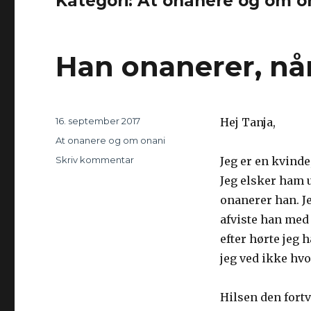
Kategori: At onanere og om o
Han onanerer, når
Udgivet
16. september 2017
Hej Tanja,
Kategorier
At onanere og om onani
Skriv kommentar
til
Jeg er en kvind
Han
Jeg elsker ham u
onanerer,
onanerer han. Je
når
jeg
afviste han med 
sover
efter hørte jeg 
jeg ved ikke hvo
Hilsen den fort