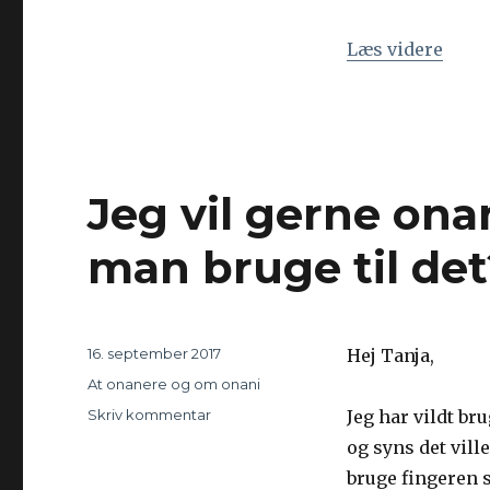
Læs videre
“Jeg 
Jeg vil gerne on
man bruge til det
Udgivet
16. september 2017
Hej Tanja,
Kategorier
At onanere og om onani
Skriv kommentar
til
Jeg har vildt br
Jeg
og syns det vill
vil
bruge fingeren s
gerne