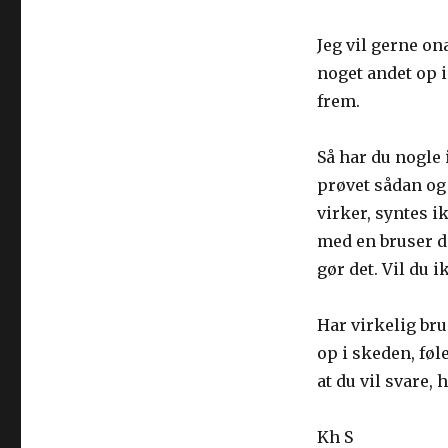
vil
gerne
onanere
Jeg vil gerne on
–
noget andet op i
men
frem.
helst
ikke
stikke
Så har du nogle i
noget
prøvet sådan og 
op
virker, syntes i
med en bruser d
gør det. Vil du i
Har virkelig bru
op i skeden, føl
at du vil svare, 
Kh S