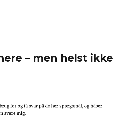
jeg som ung på 16 år tage skade af onani hver dag?”
nere – men helst ikke
 brug for og få svar på de her spørgsmål, og håber
an svare mig.