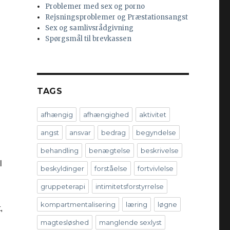
Problemer med sex og porno
Rejsningsproblemer og Præstationsangst
Sex og samlivsrådgivning
Spørgsmål til brevkassen
TAGS
afhængig
afhængighed
aktivitet
angst
ansvar
bedrag
begyndelse
behandling
benægtelse
beskrivelse
l
beskyldinger
forståelse
fortvivlelse
gruppeterapi
intimitetsforstyrrelse
kompartmentalisering
læring
løgne
,
magtesløshed
manglende sexlyst