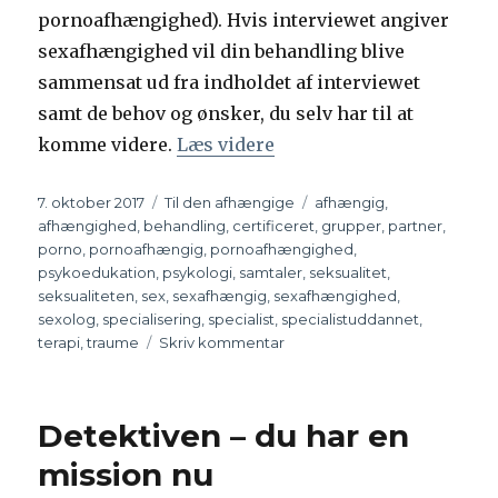
pornoafhængighed). Hvis interviewet angiver
sexafhængighed vil din behandling blive
sammensat ud fra indholdet af interviewet
samt de behov og ønsker, du selv har til at
komme videre.
Læs videre
“Behandling af afhængi
Udgivet
7. oktober 2017
Kategorier
Til den afhængige
Tags
afhængig
,
afhængighed
,
behandling
,
certificeret
,
grupper
,
partner
,
porno
,
pornoafhængig
,
pornoafhængighed
,
psykoedukation
,
psykologi
,
samtaler
,
seksualitet
,
seksualiteten
,
sex
,
sexafhængig
,
sexafhængighed
,
sexolog
,
specialisering
,
specialist
,
specialistuddannet
,
terapi
,
traume
Skriv kommentar
til
Behandling
af
afhængighed
Detektiven – du har en
mission nu