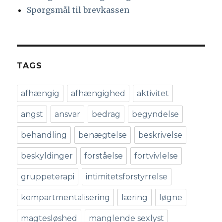
Spørgsmål til brevkassen
TAGS
afhængig
afhængighed
aktivitet
angst
ansvar
bedrag
begyndelse
behandling
benægtelse
beskrivelse
beskyldinger
forståelse
fortvivlelse
gruppeterapi
intimitetsforstyrrelse
kompartmentalisering
læring
løgne
magtesløshed
manglende sexlyst