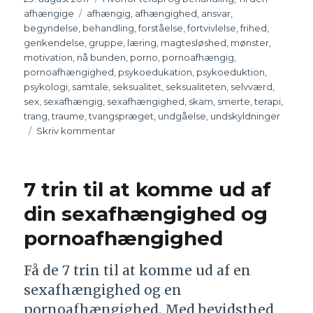
afhængige
Tags
afhængig
,
afhængighed
,
ansvar
,
begyndelse
,
behandling
,
forståelse
,
fortvivlelse
,
frihed
,
genkendelse
,
gruppe
,
læring
,
magtesløshed
,
mønster
,
motivation
,
nå bunden
,
porno
,
pornoafhængig
,
pornoafhængighed
,
psykoedukation
,
psykoeduktion
,
psykologi
,
samtale
,
seksualitet
,
seksualiteten
,
selvværd
,
sex
,
sexafhængig
,
sexafhængighed
,
skam
,
smerte
,
terapi
,
trang
,
traume
,
tvangspræget
,
undgåelse
,
undskyldninger
Skriv kommentar
til
Hvorfor
skal
du
7 trin til at komme ud af
som
afhængig
din sexafhængighed og
gå
pornoafhængighed
i
gruppe?
Få de 7 trin til at komme ud af en
sexafhængighed og en
pornoafhængighed. Med bevidsthed