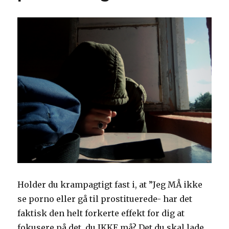
Holder du krampagtigt fast i, at ”Jeg MÅ ikke
se porno eller gå til prostituerede- har det
faktisk den helt forkerte effekt for dig at
fokusere på det, du IKKE må? Det du skal lade