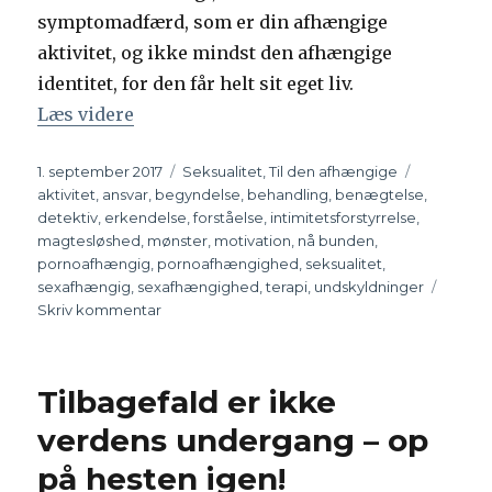
symptomadfærd, som er din afhængige
aktivitet, og ikke mindst den afhængige
identitet, for den får helt sit eget liv.
Læs videre
“Detektiven – du har en mission nu”
Udgivet
1. september 2017
Kategorier
Seksualitet
,
Til den afhængige
Tags
aktivitet
,
ansvar
,
begyndelse
,
behandling
,
benægtelse
,
detektiv
,
erkendelse
,
forståelse
,
intimitetsforstyrrelse
,
magtesløshed
,
mønster
,
motivation
,
nå bunden
,
pornoafhængig
,
pornoafhængighed
,
seksualitet
,
sexafhængig
,
sexafhængighed
,
terapi
,
undskyldninger
Skriv kommentar
til
Detektiven
–
du
Tilbagefald er ikke
har
en
verdens undergang – op
mission
på hesten igen!
nu