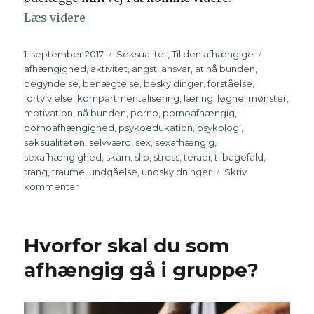
Læs videre
“Tilbagefald er ikke verdens undergang 
Udgivet
1. september 2017
Kategorier
Seksualitet
,
Til den afhængige
Tags
afhængighed
,
aktivitet
,
angst
,
ansvar
,
at nå bunden
,
begyndelse
,
benægtelse
,
beskyldinger
,
forståelse
,
fortvivlelse
,
kompartmentalisering
,
læring
,
løgne
,
mønster
,
motivation
,
nå bunden
,
porno
,
pornoafhængig
,
pornoafhængighed
,
psykoedukation
,
psykologi
,
seksualiteten
,
selvværd
,
sex
,
sexafhængig
,
sexafhængighed
,
skam
,
slip
,
stress
,
terapi
,
tilbagefald
,
trang
,
traume
,
undgåelse
,
undskyldninger
Skriv
kommentar
til
Tilbagefald
er
ikke
Hvorfor skal du som
verdens
undergang
afhængig gå i gruppe?
–
op
på