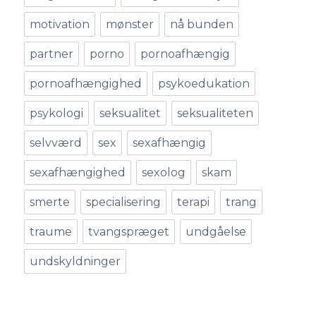
motivation
mønster
nå bunden
partner
porno
pornoafhængig
pornoafhængighed
psykoedukation
psykologi
seksualitet
seksualiteten
selvværd
sex
sexafhængig
sexafhængighed
sexolog
skam
smerte
specialisering
terapi
trang
traume
tvangspræget
undgåelse
undskyldninger