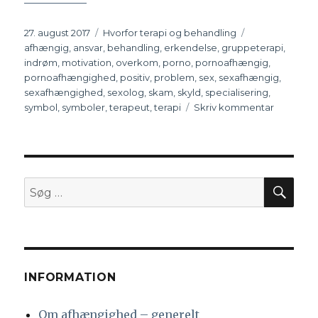
Udgivet
27. august 2017
Kategorier
Hvorfor terapi og behandling
Tags
afhængig
,
ansvar
,
behandling
,
erkendelse
,
gruppeterapi
,
indrøm
,
motivation
,
overkom
,
porno
,
pornoafhængig
,
pornoafhængighed
,
positiv
,
problem
,
sex
,
sexafhængig
,
sexafhængighed
,
sexolog
,
skam
,
skyld
,
specialisering
,
symbol
,
symboler
,
terapeut
,
terapi
Skriv kommentar
til
7
trin
til
at
komme
SØ
Søg
ud
efter:
af
din
sexafhæ
og
pornoaf
INFORMATION
Om afhængighed – generelt