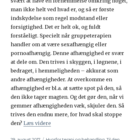
svært at have en fornemmelse omkring noget,
man ikke helt ved hvad er, og så er første
indskydelse som regel modstand eller
forsigtighed. Det er helt ok, og fuldt
forståeligt. Specielt når gruppeterapien
handler om at være sexafhængig eller
pornoafhængig. Denne afhængighed er svær
at dele om. Den trives i skyggen, i løgnene, i
bedraget, i hemmeligheden – akkurat som
andre afhængigheder. At overkomme en
afhængighed er bl.a. at sætte spot på den, så
den ikke tager magten. Og det gør den, når vi
gemmer afhængigheden væk, skjuler den. Så
trives den endnu mere, for hvad skal stoppe
den?
Læs videre
“Hvorfor skal du som afhængig gå 
Udgivet
29. august 2017
Kategorier
Hvorfor terapi og behandling
,
Til den