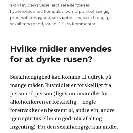
aktivitet
,
beskrivelse
,
erotiserede følelser
,
hyperseksualitet
,
kompulsiv
,
porno
,
pornoafhængig
,
procesafhængighed
,
seksualitet
,
sex
,
sexafhængig
,
sexafhængighed
,
usund
Skriv kommentar
til
Sexafhængighed
og
pornoafhængighe
Hvilke midler anvendes
–
kort
for at dyrke rusen?
beskrevet
Sexafhængighed kan komme til udtryk på
mange måder. Rusmidlet er forskelligt fra
person til person (ligesom rusmidlet for
alkoholikeren er forskellig – nogle
foretrækker en bestemt øl, andre vin, andre
igen spiritus eller en god mix af alt og
ingenting). For den sexafhængige kan midlet