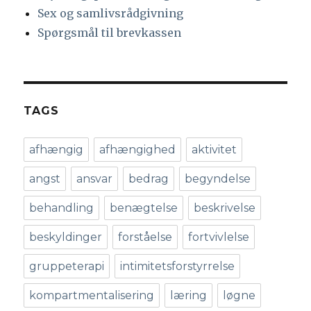
Sex og samlivsrådgivning
Spørgsmål til brevkassen
TAGS
afhængig
afhængighed
aktivitet
angst
ansvar
bedrag
begyndelse
behandling
benægtelse
beskrivelse
beskyldinger
forståelse
fortvivlelse
gruppeterapi
intimitetsforstyrrelse
kompartmentalisering
læring
løgne