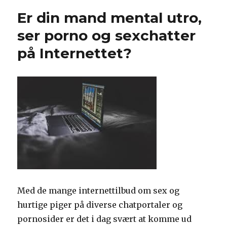
Er din mand mental utro,
ser porno og sexchatter
på Internettet?
Med de mange internettilbud om sex og
hurtige piger på diverse chatportaler og
pornosider er det i dag svært at komme ud