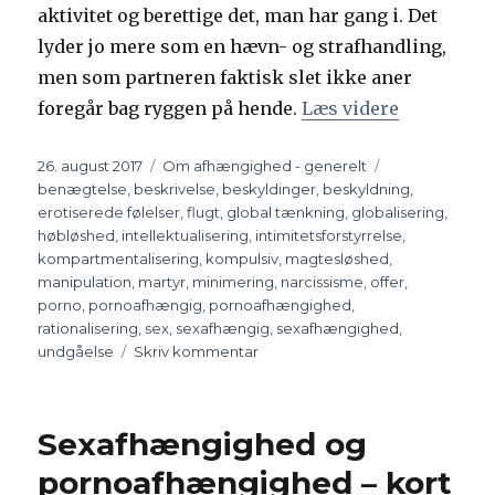
aktivitet og berettige det, man har gang i. Det
lyder jo mere som en hævn- og strafhandling,
men som partneren faktisk slet ikke aner
foregår bag ryggen på hende.
Læs videre
“Berettige
Udgivet
26. august 2017
Kategorier
Om afhængighed - generelt
Tags
benægtelse
,
beskrivelse
,
beskyldinger
,
beskyldning
,
erotiserede følelser
,
flugt
,
global tænkning
,
globalisering
,
høbløshed
,
intellektualisering
,
intimitetsforstyrrelse
,
kompartmentalisering
,
kompulsiv
,
magtesløshed
,
manipulation
,
martyr
,
minimering
,
narcissisme
,
offer
,
porno
,
pornoafhængig
,
pornoafhængighed
,
rationalisering
,
sex
,
sexafhængig
,
sexafhængighed
,
undgåelse
Skriv kommentar
til
Berettigelse
–
den
Sexafhængighed og
afhængiges
undskyldninger
pornoafhængighed – kort
og