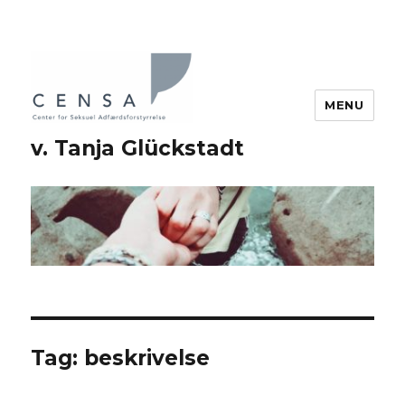
MENU
v. Tanja Glückstadt
Tag: beskrivelse