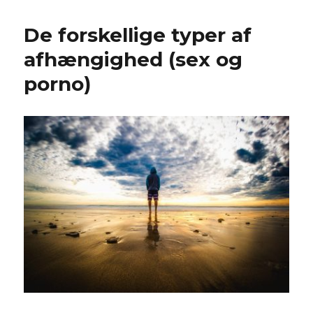
din
mand
De forskellige typer af
mental
utro,
afhængighed (sex og
ser
porno)
porno
og
sexchatter
på
Internettet?