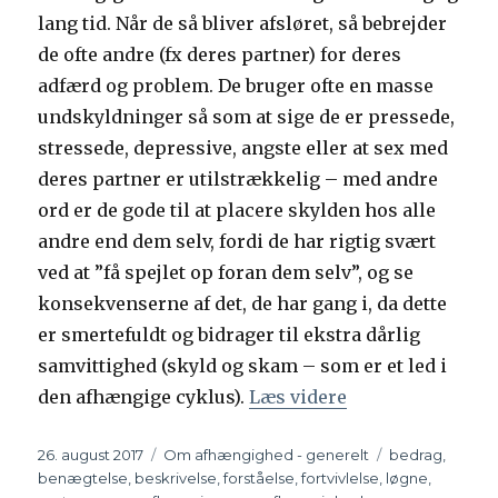
lang tid. Når de så bliver afsløret, så bebrejder
de ofte andre (fx deres partner) for deres
adfærd og problem. De bruger ofte en masse
undskyldninger så som at sige de er pressede,
stressede, depressive, angste eller at sex med
deres partner er utilstrækkelig – med andre
ord er de gode til at placere skylden hos alle
andre end dem selv, fordi de har rigtig svært
ved at ”få spejlet op foran dem selv”, og se
konsekvenserne af det, de har gang i, da dette
er smertefuldt og bidrager til ekstra dårlig
samvittighed (skyld og skam – som er et led i
den afhængige cyklus).
Læs videre
“Løgne og bedra
Udgivet
26. august 2017
Kategorier
Om afhængighed - generelt
Tags
bedrag
,
benægtelse
,
beskrivelse
,
forståelse
,
fortvivlelse
,
løgne
,