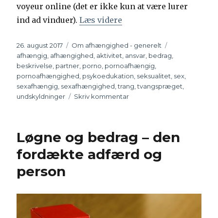
voyeur online (det er ikke kun at være lurer
ind ad vinduer).
Læs videre
“De forskellige typer a
Udgivet
26. august 2017
Kategorier
Om afhængighed - generelt
Tags
afhængig
,
afhængighed
,
aktivitet
,
ansvar
,
bedrag
,
beskrivelse
,
partner
,
porno
,
pornoafhængig
,
pornoafhængighed
,
psykoedukation
,
seksualitet
,
sex
,
sexafhængig
,
sexafhængighed
,
trang
,
tvangspræget
,
undskyldninger
Skriv kommentar
til
De
forskellige
typer
Løgne og bedrag – den
af
afhængighed
fordækte adfærd og
(sex
person
og
porno)