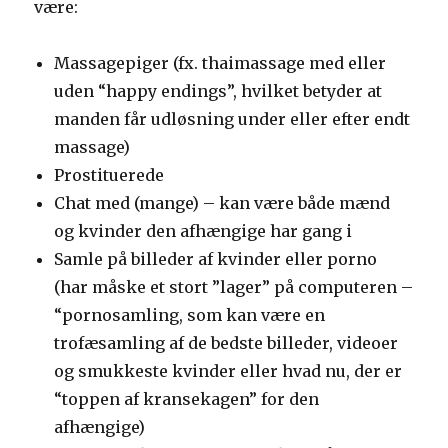
være:
Massagepiger (fx. thaimassage med eller
uden “happy endings”, hvilket betyder at
manden får udløsning under eller efter endt
massage)
Prostituerede
Chat med (mange) – kan være både mænd
og kvinder den afhængige har gang i
Samle på billeder af kvinder eller porno
(har måske et stort ”lager” på computeren –
“pornosamling, som kan være en
trofæsamling af de bedste billeder, videoer
og smukkeste kvinder eller hvad nu, der er
“toppen af kransekagen” for den
afhængige)