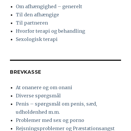
Om afhængighed – generelt
Til den afhængige
Til partneren
Hvorfor terapi og behandling
Sexologisk terapi
BREVKASSE
At onanere og om onani
Diverse spørgsmål
Penis – spørgsmål om penis, sæd,
udholdenhed m.m.
Problemer med sex og porno
Rejsningsproblemer og Præstationsangst