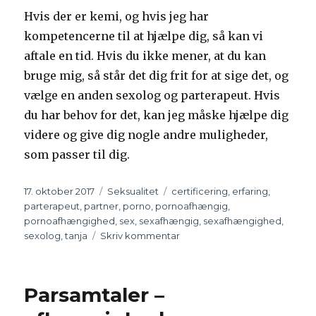
Hvis der er kemi, og hvis jeg har
kompetencerne til at hjælpe dig, så kan vi
aftale en tid. Hvis du ikke mener, at du kan
bruge mig, så står det dig frit for at sige det, og
vælge en anden sexolog og parterapeut. Hvis
du har behov for det, kan jeg måske hjælpe dig
videre og give dig nogle andre muligheder,
som passer til dig.
Udgivet
17. oktober 2017
Kategorier
Seksualitet
Tags
certificering
,
erfaring
,
parterapeut
,
partner
,
porno
,
pornoafhængig
,
pornoafhængighed
,
sex
,
sexafhængig
,
sexafhængighed
,
sexolog
,
tanja
Skriv kommentar
til
Hvad
kan
du
Parsamtaler –
forvente
af