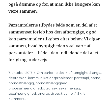
også dæmme op for, at man ikke længere kan
være sammen.
Parsamtalerne tilbydes både som en del af et
sammensat forløb hos den afhængige, og så
kan parsamtaler tilkøbes efter behov. Vi afgør
sammen, hvad hyppigheden skal være af
parsamtaler – både i den indledende del af et
forløb og undervejs.
Udgivet
7. oktober 2017
Kategorier
Om parforholdet
Tags
afhængighed
,
angst
,
depression
,
kommunikationsproblemer
,
parterapi
,
porno
,
pornoafhængig
,
pornoafhængighed
,
procesafhængighed
,
ptsd
,
sex
,
sexafhængig
,
sexafhængighed
,
smerte
,
stress
,
traume
Skriv
kommentar
til
Parsamtaler
–