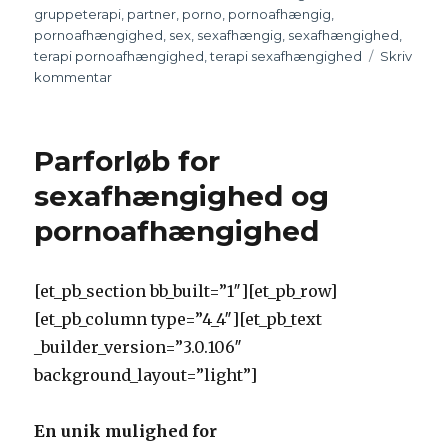
gruppeterapi
,
partner
,
porno
,
pornoafhængig
,
pornoafhængighed
,
sex
,
sexafhængig
,
sexafhængighed
,
terapi pornoafhængighed
,
terapi sexafhængighed
Skriv
kommentar
til
Parforløb
for
par,
Parforløb for
der
er
sexafhængighed og
ramt
pornoafhængighed
af
sexafhængighed
og
pornoafhængighed
[et_pb_section bb_built=”1″][et_pb_row]
[et_pb_column type=”4_4″][et_pb_text
_builder_version=”3.0.106″
background_layout=”light”]
En unik mulighed for