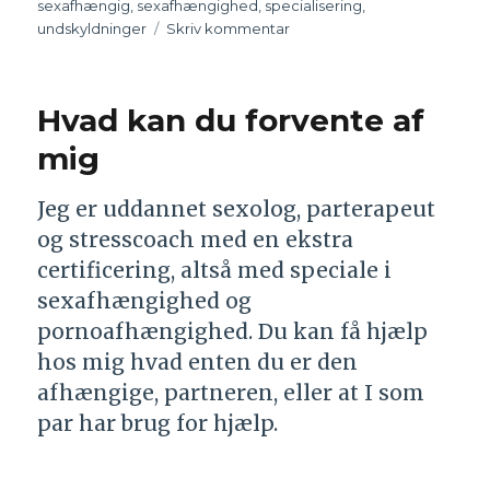
sexafhængig
,
sexafhængighed
,
specialisering
,
undskyldninger
Skriv kommentar
til
Afhængighed
af
sex
Hvad kan du forvente af
og
porno
mig
er
svært
Jeg er uddannet sexolog, parterapeut
at
og stresscoach med en ekstra
forstå
og
certificering, altså med speciale i
at
sexafhængighed og
acceptere
pornoafhængighed. Du kan få hjælp
hos mig hvad enten du er den
afhængige, partneren, eller at I som
par har brug for hjælp.