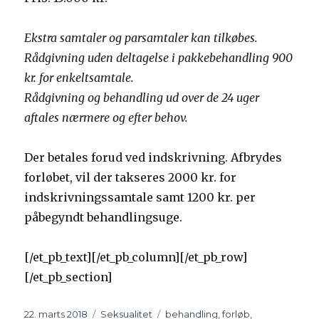
Ekstra samtaler og parsamtaler kan tilkøbes.
Rådgivning uden deltagelse i pakkebehandling 900
kr. for enkeltsamtale.
Rådgivning og behandling ud over de 24 uger
aftales nærmere og efter behov.
Der betales forud ved indskrivning. Afbrydes
forløbet, vil der takseres 2000 kr. for
indskrivningssamtale samt 1200 kr. per
påbegyndt behandlingsuge.
[/et_pb_text][/et_pb_column][/et_pb_row]
[/et_pb_section]
Udgivet
22. marts 2018
Kategorier
Seksualitet
Tags
behandling
,
forløb
,