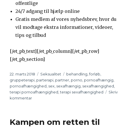
offentlige
24/7 adgang til hjælp online
Gratis medlem af vores nyhedsbrev, hvor du
vil modtage ekstra informationer, videoer,
tips og tilbud
[/et_pb_text][/et_pb_column][/et_pb_row]
[/et_pb_section]
Udgivet
22. marts 2018
Kategorier
Seksualitet
Tags
behandling
,
forløb
,
gruppeterapi
,
parterapi
,
partner
,
porno
,
pornoafhængig
,
pornoafhængighed
,
sex
,
sexafhængig
,
sexafhængighed
,
terapi pornoafhængighed
,
terapi sexafhængighed
Skriv
kommentar
til
Parforløb
for
sexafhængighed
Kampen om retten til
og
pornoafhængighed