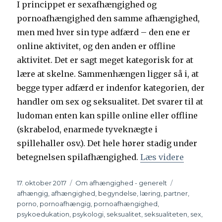
I princippet er sexafhængighed og
pornoafhængighed den samme afhængighed,
men med hver sin type adfærd – den ene er
online aktivitet, og den anden er offline
aktivitet. Det er sagt meget kategorisk for at
lære at skelne. Sammenhængen ligger så i, at
begge typer adfærd er indenfor kategorien, der
handler om sex og seksualitet. Det svarer til at
ludoman enten kan spille online eller offline
(skrabelod, enarmede tyveknægte i
spillehaller osv.). Det hele hører stadig under
betegnelsen spilafhængighed.
Læs videre
“Afhængig
Udgivet
17. oktober 2017
Kategorier
Om afhængighed - generelt
Tags
afhængig
,
afhængighed
,
begyndelse
,
læring
,
partner
,
porno
,
pornoafhængig
,
pornoafhængighed
,
psykoedukation
,
psykologi
,
seksualitet
,
seksualiteten
,
sex
,