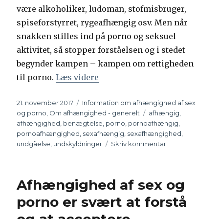
være alkoholiker, ludoman, stofmisbruger,
spiseforstyrret, rygeafhængig osv. Men når
snakken stilles ind på porno og seksuel
aktivitet, så stopper forståelsen og i stedet
begynder kampen – kampen om rettigheden
til porno.
Læs videre
“Kampen om retten til porno”
Udgivet
21. november 2017
Kategorier
Information om afhængighed af sex
og porno
,
Om afhængighed - generelt
Tags
afhængig
,
afhængighed
,
benægtelse
,
porno
,
pornoafhængig
,
pornoafhængighed
,
sexafhængig
,
sexafhængighed
,
undgåelse
,
undskyldninger
Skriv kommentar
til
Kampen
om
retten
Afhængighed af sex og
til
porno
porno er svært at forstå
og at acceptere