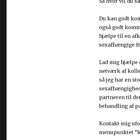
Så hvor vil du s
Du kan godt kom
også godt komme
hjælpe til en a
sexafhængige fr
Lad mig hjælpe di
netværk af kolle
så jeg har en st
sexafhængighed 
partneren til d
behandling af p
Kontakt mig ufo
menupunktet “kon