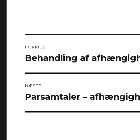
Indlægsnavigation
FORRIGE
Behandling af afhængig
Forrige
indlæg:
NÆSTE
Parsamtaler – afhængigh
Næste
indlæg: