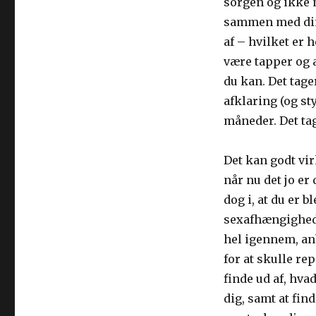
sorgen og ikke m
sammen med din 
af – hvilket er 
være tapper og at
du kan. Det tage
afklaring (og sty
måneder. Det tag
Det kan godt vir
når nu det jo er
dog i, at du er 
sexafhængighed,
hel igennem, an
for at skulle re
finde ud af, hva
dig, samt at fin