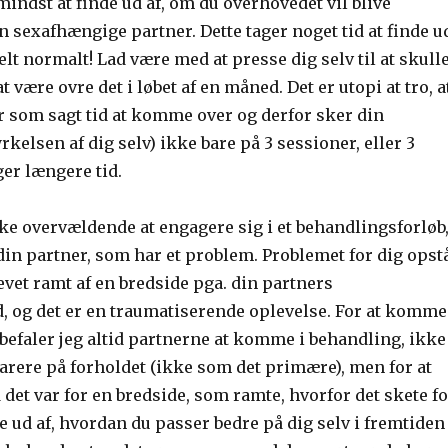
indst at finde ud af, om du overhovedet vil blive
sexafhængige partner. Dette tager noget tid at finde u
helt normalt! Lad være med at presse dig selv til at skull
 være ovre det i løbet af en måned. Det er utopi at tro, a
r som sagt tid at komme over og derfor sker din
rkelsen af dig selv) ikke bare på 3 sessioner, eller 3
er længere tid.
ke overvældende at engagere sig i et behandlingsforløb
 din partner, som har et problem. Problemet for dig opst
blevet ramt af en bredside pga. din partners
 og det er en traumatiserende oplevelse. For at komme
befaler jeg altid partnerne at komme i behandling, ikke
parere på forholdet (ikke som det primære), men for at
d det var for en bredside, som ramte, hvorfor det skete f
de ud af, hvordan du passer bedre på dig selv i fremtiden