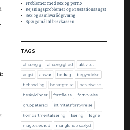
Problemer med sex og porno
d
Rejsningsproblemer og Præstationsangst
Sex og samlivsrådgivning
e
Spørgsmål til brevkassen
t
TAGS
afhængig
afhængighed
aktivitet
,
år
angst
ansvar
bedrag
begyndelse
behandling
benægtelse
beskrivelse
beskyldinger
forståelse
fortvivlelse
gruppeterapi
intimitetsforstyrrelse
or
kompartmentalisering
læring
løgne
magtesløshed
manglende sexlyst