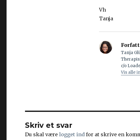
Vh
Tanja
Forfatt
Tanja Glü
Therapis
c/o Loade
Vis alle 
Skriv et svar
Du skal være
logget ind
for at skrive en kom