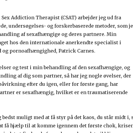
 Sex Addiction Therapist (CSAT) arbejder jeg ud fra
e, undersøgelses- og forskerbaserede metoder, som j
handling af sexafhængige og deres partnere. Min
get hos den internationale anerkendte specialist i
 og pornoafhængighed, Patrick Carnes.
elser og test i min behandling af den sexafhængige, og
dling af dig som partner, så har jeg nogle øvelser, der
påvirkning efter du igen, eller for første gang, har
partner er sexafhængig, hvilket er en traumatiserende
 bedst muligt med at få styr på det kaos, du står midt i, 
t få hjælp til at komme igennem det første chok, krisen