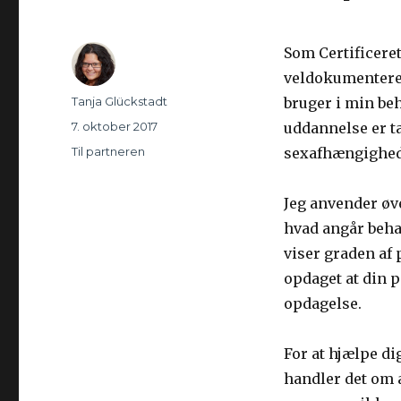
Som Certificeret
veldokumentered
Forfatter
Tanja Glückstadt
bruger i min be
Udgivet
7. oktober 2017
uddannelse er ta
Kategorier
Til partneren
sexafhængighed
Jeg anvender øv
hvad angår behan
viser graden af 
opdaget at din 
opdagelse.
For at hjælpe dig
handler det om a