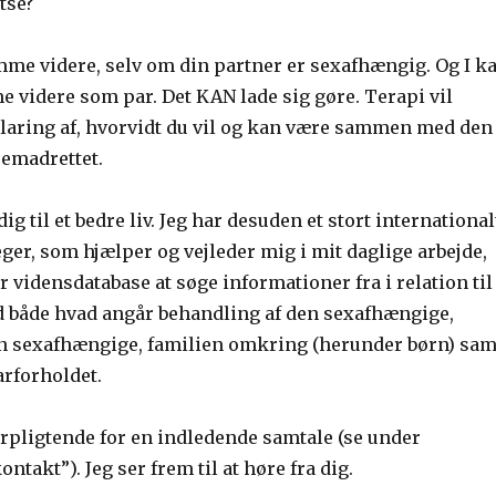
atse?
me videre, selv om din partner er sexafhængig. Og I k
 videre som par. Det KAN lade sig gøre. Terapi vil
fklaring af, hvorvidt du vil og kan være sammen med den
emadrettet.
g til et bedre liv. Jeg har desuden et stort international
ger, som hjælper og vejleder mig i mit daglige arbejde,
or vidensdatabase at søge informationer fra i relation til
både hvad angår behandling af den sexafhængige,
en sexafhængige, familien omkring (herunder børn) sam
arforholdet.
rpligtende for en indledende samtale (se under
takt”). Jeg ser frem til at høre fra dig.