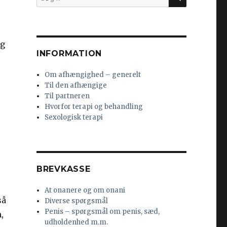
efter:
eg
INFORMATION
Om afhængighed – generelt
Til den afhængige
Til partneren
Hvorfor terapi og behandling
Sexologisk terapi
BREVKASSE
At onanere og om onani
så
Diverse spørgsmål
Penis – spørgsmål om penis, sæd,
,
udholdenhed m.m.