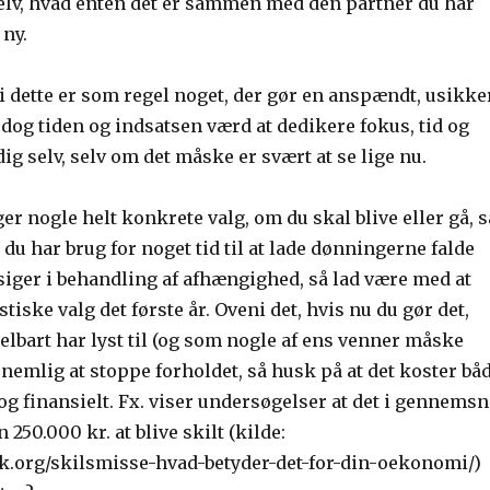
selv, hvad enten det er sammen med den partner du har
 ny.
i dette er som regel noget, der gør en anspændt, usikke
 dog tiden og indsatsen værd at dedikere fokus, tid og
ig selv, selv om det måske er svært at se lige nu.
ger nogle helt konkrete valg, om du skal blive eller gå, s
t du har brug for noget tid til at lade dønningerne falde
siger i behandling af afhængighed, så lad være med at
tiske valg det første år. Oveni det, hvis nu du gør det,
bart har lyst til (og som nogle af ens venner måske
, nemlig at stoppe forholdet, så husk på at det koster bå
og finansielt. Fx. viser undersøgelser at det i gennemsn
250.000 kr. at blive skilt (kilde:
k.org/skilsmisse-hvad-betyder-det-for-din-oekonomi/)