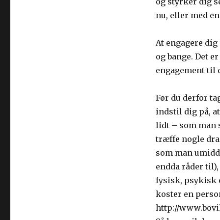
og styrker dig 
nu, eller med en
At engagere dig 
og bange. Det er
engagement til d
Før du derfor ta
indstil dig på, a
lidt – som man 
træffe nogle dras
som man umiddel
endda råder til)
fysisk, psykisk 
koster en person 
http://www.bovi