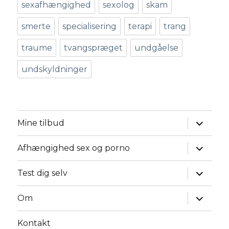
sexafhængighed
sexolog
skam
smerte
specialisering
terapi
trang
traume
tvangspræget
undgåelse
undskyldninger
udvid
Mine tilbud
underm
udvid
Afhængighed sex og porno
underm
udvid
Test dig selv
underm
udvid
Om
underm
Kontakt