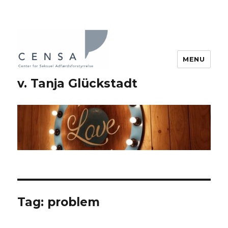
MENU
v. Tanja Glückstadt
Tag: problem