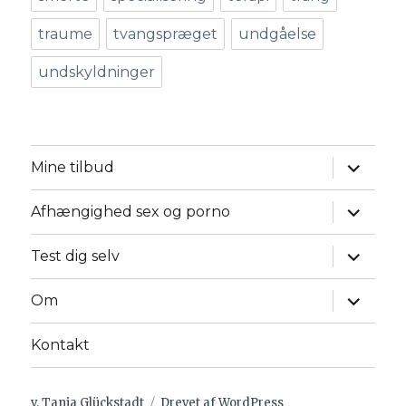
traume
tvangspræget
undgåelse
undskyldninger
udvid
Mine tilbud
underm
udvid
Afhængighed sex og porno
underm
udvid
Test dig selv
underm
udvid
Om
underm
Kontakt
v. Tanja Glückstadt
Drevet af WordPress