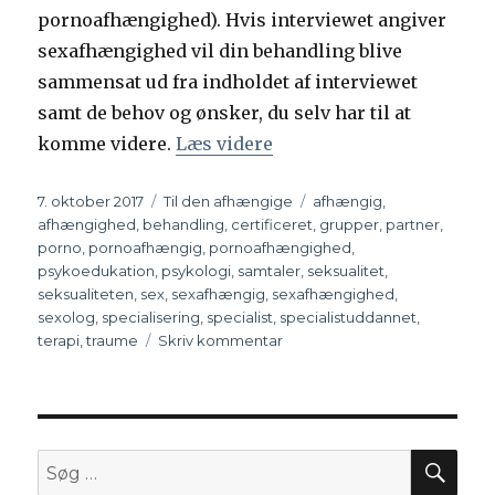
pornoafhængighed). Hvis interviewet angiver
sexafhængighed vil din behandling blive
sammensat ud fra indholdet af interviewet
samt de behov og ønsker, du selv har til at
komme videre.
Læs videre
“Behandling af afhængi
Udgivet
7. oktober 2017
Kategorier
Til den afhængige
Tags
afhængig
,
afhængighed
,
behandling
,
certificeret
,
grupper
,
partner
,
porno
,
pornoafhængig
,
pornoafhængighed
,
psykoedukation
,
psykologi
,
samtaler
,
seksualitet
,
seksualiteten
,
sex
,
sexafhængig
,
sexafhængighed
,
sexolog
,
specialisering
,
specialist
,
specialistuddannet
,
terapi
,
traume
Skriv kommentar
til
Behandling
af
afhængighed
SØ
Søg