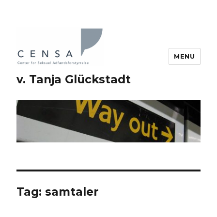
MENU
v. Tanja Glückstadt
Tag: samtaler