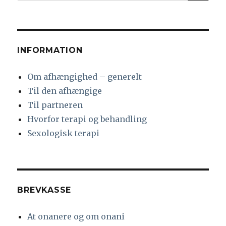
efter:
INFORMATION
Om afhængighed – generelt
Til den afhængige
Til partneren
Hvorfor terapi og behandling
Sexologisk terapi
BREVKASSE
At onanere og om onani