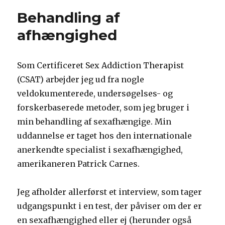
Behandling af
afhængighed
Som Certificeret Sex Addiction Therapist
(CSAT) arbejder jeg ud fra nogle
veldokumenterede, undersøgelses- og
forskerbaserede metoder, som jeg bruger i
min behandling af sexafhængige. Min
uddannelse er taget hos den internationale
anerkendte specialist i sexafhængighed,
amerikaneren Patrick Carnes.
Jeg afholder allerførst et interview, som tager
udgangspunkt i en test, der påviser om der er
en sexafhængighed eller ej (herunder også