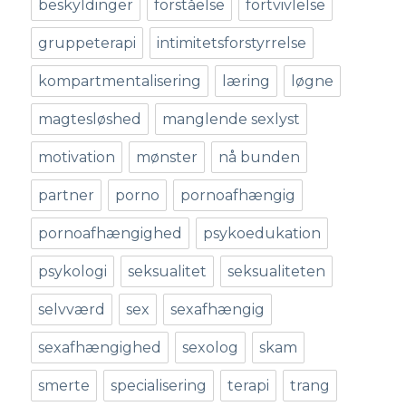
beskyldinger
forståelse
fortvivlelse
gruppeterapi
intimitetsforstyrrelse
kompartmentalisering
læring
løgne
magtesløshed
manglende sexlyst
motivation
mønster
nå bunden
partner
porno
pornoafhængig
pornoafhængighed
psykoedukation
psykologi
seksualitet
seksualiteten
selvværd
sex
sexafhængig
sexafhængighed
sexolog
skam
smerte
specialisering
terapi
trang