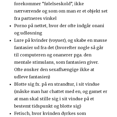
forekommer “følelseskold”, ikke
nærværende og som om man er et objekt set
fra partneres vinkel
Porno på nettet, hvor der ofte indgår onani
og udløsning
Lure på kvinder (voyuer), og skabe en masse
fantasier ud fra det (hvorefter nogle så går
til computeren og onanerer pga. den
mentale stimulans, som fantasien giver.
Ofte ønsker den sexafhængige ikke at
udleve fantasien)
Blotte sig fx. på en strandtur, i sit vindue
(måske man har chattet med en, og gamet er
at man skal stille sig i sit vindue på et
bestemt tidspunkt og blotte sig)
Fetisch, hvor kvinden dyrkes som