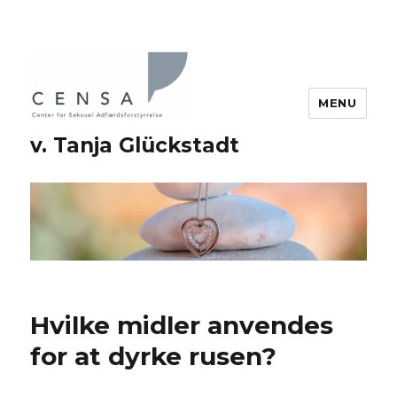
MENU
v. Tanja Glückstadt
Hvilke midler anvendes
for at dyrke rusen?