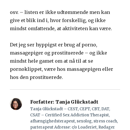
osv. – listen er ikke udtømmende men kan
give et blik ind i, hvor forskellig, og ikke
mindst omfattende, at aktiviteten kan være.
Det jeg ser hyppigst er brug af porno,
massagepiger og prostituerede – og ikke
mindst hele gamet om at nå til at se
pornoklippet, være hos massagepigen eller
hos den prostituerede.
Forfatter:
Tanja Glückstadt
Tanja Glückstadt – CEST, CEPT, CBT, DAT,
CSAT – Certified Sex Addiction Therapist,
afhængighedsterapeut, sexolog, stress coach,
parterapeut Adresse: c/o Loaderiet, Rødager