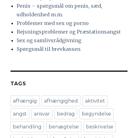
Penis – spørgsmål om penis, sæd,
udholdenhed m.m.
Problemer med sex og porno
Rejsningsproblemer og Præstationsangst
Sex og samlivsrådgivning
Spørgsmål til brevkassen
TAGS
afhængig
afhængighed
aktivitet
angst
ansvar
bedrag
begyndelse
behandling
benægtelse
beskrivelse