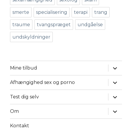
smerte
specialisering
terapi
trang
traume
tvangspræget
undgåelse
undskyldninger
udvid
Mine tilbud
underm
udvid
Afhængighed sex og porno
underm
udvid
Test dig selv
underm
udvid
Om
underm
Kontakt