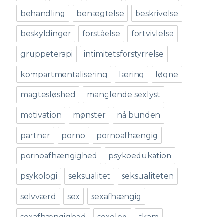
behandling
benægtelse
beskrivelse
beskyldinger
forståelse
fortvivlelse
gruppeterapi
intimitetsforstyrrelse
kompartmentalisering
læring
løgne
magtesløshed
manglende sexlyst
motivation
mønster
nå bunden
partner
porno
pornoafhængig
pornoafhængighed
psykoedukation
psykologi
seksualitet
seksualiteten
selvværd
sex
sexafhængig
sexafhængighed
sexolog
skam