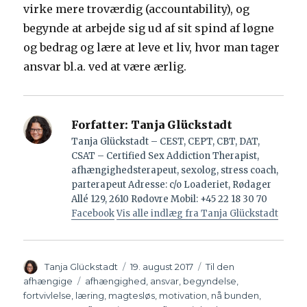
virke mere troværdig (accountability), og
begynde at arbejde sig ud af sit spind af løgne
og bedrag og lære at leve et liv, hvor man tager
ansvar bl.a. ved at være ærlig.
Forfatter:
Tanja Glückstadt
Tanja Glückstadt – CEST, CEPT, CBT, DAT,
CSAT – Certified Sex Addiction Therapist,
afhængighedsterapeut, sexolog, stress coach,
parterapeut Adresse: c/o Loaderiet, Rødager
Allé 129, 2610 Rødovre Mobil: +45 22 18 30 70
Facebook
Vis alle indlæg fra Tanja Glückstadt
Forfatter
Tanja Glückstadt
Udgivet
19. august 2017
Kategorier
Til den
afhængige
Tags
afhængighed
,
ansvar
,
begyndelse
,
fortvivlelse
,
læring
,
magtesløs
,
motivation
,
nå bunden
,