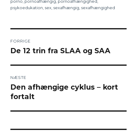
porno
,
pornoafhængig
,
pornoafhængighed
,
psykoedukation
,
sex
,
sexafhængig
,
sexafhængighed
Indlægsnavigation
FORRIGE
De 12 trin fra SLAA og SAA
Forrige
indlæg:
NÆSTE
Den afhængige cyklus – kort
Næste
fortalt
indlæg: