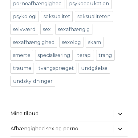
pornoafhængighed
psykoedukation
psykologi
seksualitet
seksualiteten
selvværd
sex
sexafhængig
sexafhængighed
sexolog
skam
smerte
specialisering
terapi
trang
traume
tvangspræget
undgåelse
undskyldninger
udvid
Mine tilbud
underm
udvid
Afhængighed sex og porno
underm