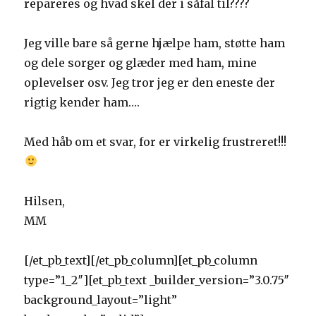
repareres og hvad skel der i såfal til????
Jeg ville bare så gerne hjælpe ham, støtte ham
og dele sorger og glæder med ham, mine
oplevelser osv. Jeg tror jeg er den eneste der
rigtig kender ham….
Med håb om et svar, for er virkelig frustreret!!!
Hilsen,
MM
[/et_pb_text][/et_pb_column][et_pb_column
type=”1_2″][et_pb_text _builder_version=”3.0.75″
background_layout=”light”