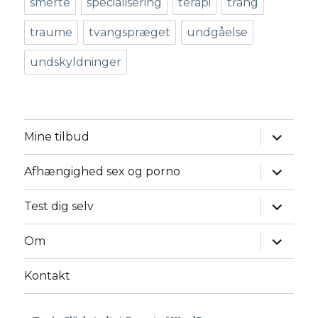
smerte
specialisering
terapi
trang
traume
tvangspræget
undgåelse
undskyldninger
udvid
Mine tilbud
underm
udvid
Afhængighed sex og porno
underm
udvid
Test dig selv
underm
udvid
Om
underm
Kontakt