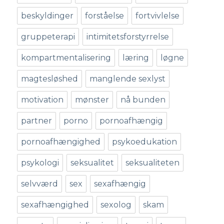
beskyldinger
forståelse
fortvivlelse
gruppeterapi
intimitetsforstyrrelse
kompartmentalisering
læring
løgne
magtesløshed
manglende sexlyst
motivation
mønster
nå bunden
partner
porno
pornoafhængig
pornoafhængighed
psykoedukation
psykologi
seksualitet
seksualiteten
selvværd
sex
sexafhængig
sexafhængighed
sexolog
skam