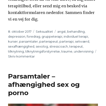
terapitilbud, eller send mig en besked via
kontaktformularen nedenfor. Sammen finder
vi en vej for dig.
Udgivet
8. oktober 2017
Kategorier
Seksualitet
Tags
angst
,
behandling
,
depression
,
foredrag
,
gruppeterapi
,
individuel terapi
,
kurser
,
parsamtaler
,
parterapeut
,
parterapi
,
selvværd
,
sexafhængighed
,
sexolog
,
stresscoach
,
terapeut
,
tilknytning
,
tilknytningsforstyrrelse
,
traume
,
undervisning
Skriv kommentar
til
Min
erfaring
Parsamtaler –
afhængighed sex og
porno