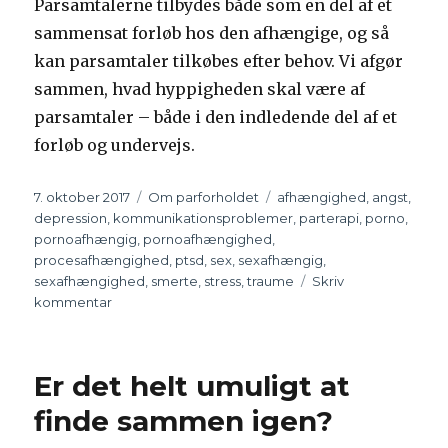
Parsamtalerne tilbydes både som en del af et
sammensat forløb hos den afhængige, og så
kan parsamtaler tilkøbes efter behov. Vi afgør
sammen, hvad hyppigheden skal være af
parsamtaler – både i den indledende del af et
forløb og undervejs.
Udgivet
7. oktober 2017
Kategorier
Om parforholdet
Tags
afhængighed
,
angst
,
depression
,
kommunikationsproblemer
,
parterapi
,
porno
,
pornoafhængig
,
pornoafhængighed
,
procesafhængighed
,
ptsd
,
sex
,
sexafhængig
,
sexafhængighed
,
smerte
,
stress
,
traume
Skriv
kommentar
til
Parsamtaler
–
afhængighed
Er det helt umuligt at
sex
og
finde sammen igen?
porno