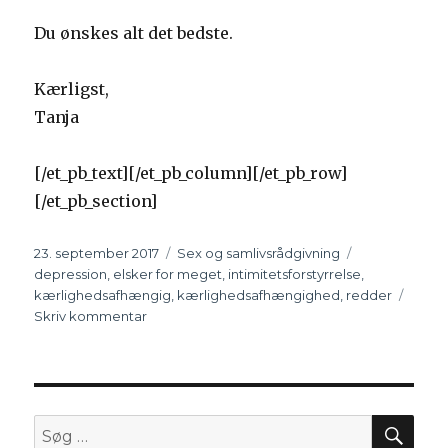
Du ønskes alt det bedste.
Kærligst,
Tanja
[/et_pb_text][/et_pb_column][/et_pb_row]
[/et_pb_section]
Udgivet
23. september 2017
Kategorier
Sex og samlivsrådgivning
Tags
depression
,
elsker for meget
,
intimitetsforstyrrelse
,
kærlighedsafhængig
,
kærlighedsafhængighed
,
redder
Skriv kommentar
til
Er
det
helt
umuligt
at
SØ
Søg
finde