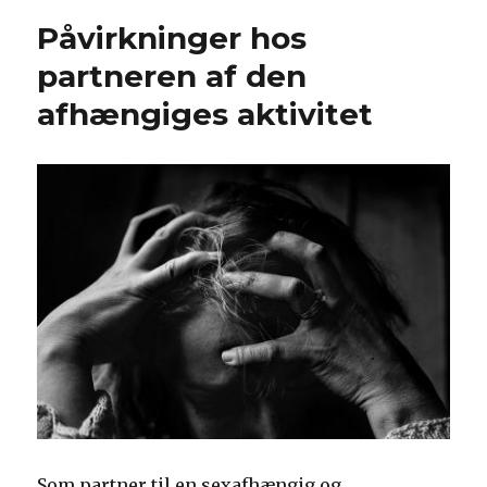
Påvirkninger hos
partneren af den
afhængiges aktivitet
Som partner til en sexafhængig og