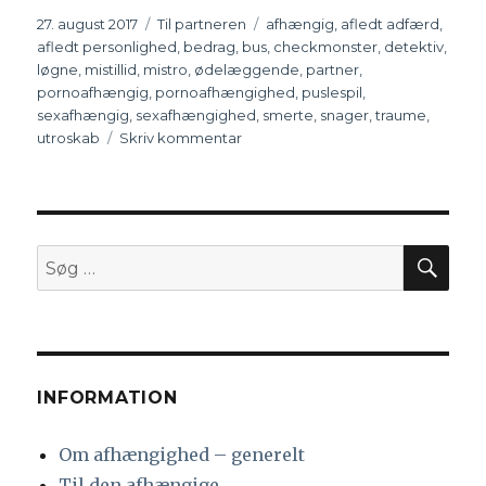
Udgivet
27. august 2017
Kategorier
Til partneren
Tags
afhængig
,
afledt adfærd
,
afledt personlighed
,
bedrag
,
bus
,
checkmonster
,
detektiv
,
løgne
,
mistillid
,
mistro
,
ødelæggende
,
partner
,
pornoafhængig
,
pornoafhængighed
,
puslespil
,
sexafhængig
,
sexafhængighed
,
smerte
,
snager
,
traume
,
utroskab
Skriv kommentar
til
Påvirkninger
hos
partneren
af
den
SØ
Søg
afhængiges
efter:
aktivitet
INFORMATION
Om afhængighed – generelt
Til den afhængige