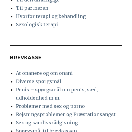
Til partneren
Hvorfor terapi og behandling
Sexologisk terapi
BREVKASSE
At onanere og om onani
Diverse spørgsmål
Penis – spørgsmål om penis, sæd,
udholdenhed m.m.
Problemer med sex og porno
Rejsningsproblemer og Præstationsangst
Sex og samlivsrådgivning
Spørgsmål til brevkassen