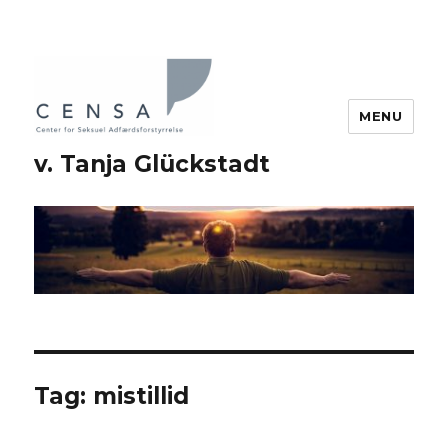
MENU
v. Tanja Glückstadt
Tag: mistillid