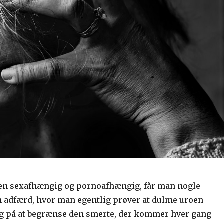
 en sexafhængig og pornoafhængig, får man nogle
n adfærd, hvor man egentlig prøver at dulme uroen
søg på at begrænse den smerte, der kommer hver gang