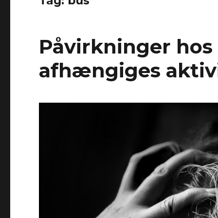
Tag: bus
Påvirkninger hos
afhængiges aktiv