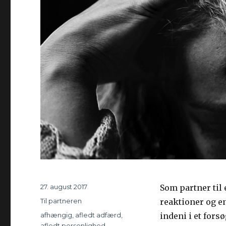
Udgivet
27. august 2017
Som partner til
Kategorier
Til partneren
reaktioner og e
Tags
afhængig
,
afledt adfærd
,
indeni i et for
afledt personlighed
,