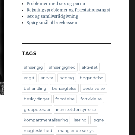
Problemer med sex og porno
Rejsningsproblemer og Præstationsangst
Sex og samlivsrådgivning
Spørgsmål til brevkassen
TAGS
afhængig
afhængighed
aktivitet
angst
ansvar
bedrag
begyndelse
behandling
benægtelse
beskrivelse
beskyldinger
forståelse
fortvivlelse
gruppeterapi
intimitetsforstyrrelse
kompartmentalisering
læring
løgne
magtesløshed
manglende sexlyst