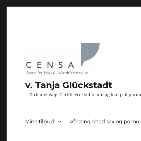
v. Tanja Glückstadt
– Du har et valg. Certificeret viden om og hjælp til 
Mine tilbud
Afhængighed sex og porno