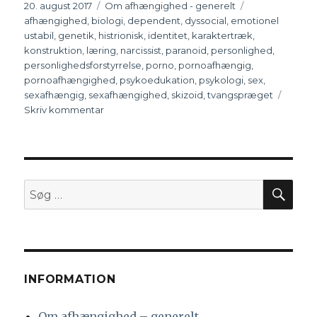
Udgivet
20. august 2017
Kategorier
Om afhængighed - generelt
Tags
afhængighed
,
biologi
,
dependent
,
dyssocial
,
emotionel
ustabil
,
genetik
,
histrionisk
,
identitet
,
karaktertræk
,
konstruktion
,
læring
,
narcissist
,
paranoid
,
personlighed
,
personlighedsforstyrrelse
,
porno
,
pornoafhængig
,
pornoafhængighed
,
psykoedukation
,
psykologi
,
sex
,
sexafhængig
,
sexafhængighed
,
skizoid
,
tvangspræget
Skriv kommentar
til
Personlighedsforstyrrelser
–
sexafhængighed
og
pornoafhængighed
SØ
Søg
efter:
INFORMATION
Om afhængighed – generelt