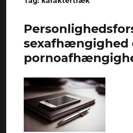
Tag: karaktertræk
Personlighedsfors
sexafhængighed
pornoafhængigh