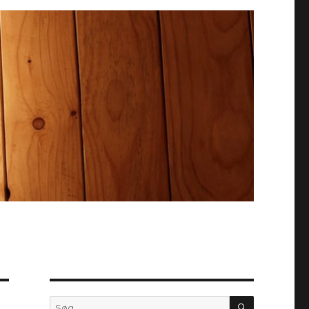
SØG
Søg