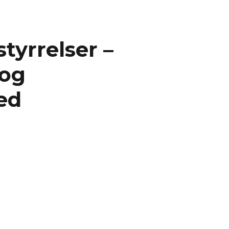
tyrrelser –
 og
ed