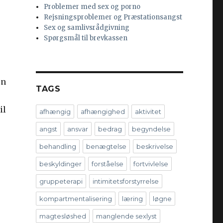
Problemer med sex og porno
Rejsningsproblemer og Præstationsangst
Sex og samlivsrådgivning
Spørgsmål til brevkassen
en
TAGS
il
afhængig
afhængighed
aktivitet
angst
ansvar
bedrag
begyndelse
behandling
benægtelse
beskrivelse
beskyldinger
forståelse
fortvivlelse
ighedsforstyrrelser – sexafhængighed og pornoafhæn
gruppeterapi
intimitetsforstyrrelse
kompartmentalisering
læring
løgne
magtesløshed
manglende sexlyst