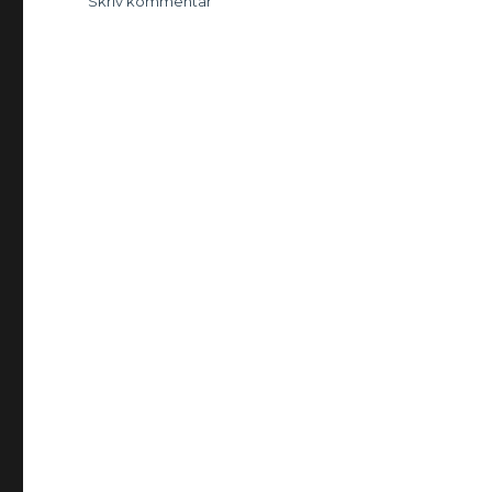
Skriv kommentar
til
Personlighedsforstyrrelser
–
sexafhængighed
og
pornoafhængighed