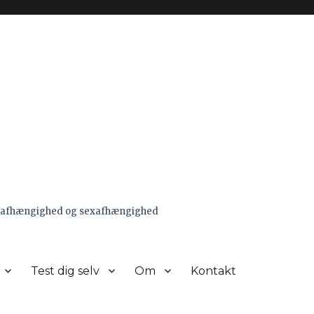
pornoafhængighed og sexafhængighed
Test dig selv
Om
Kontakt