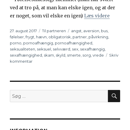
ved at tro på, at man kan elske igen, og at der
er noget, som vil elske en igen)
Læs videre
“Områder
Udgivet
27. august 2017
Kategorier
Til partneren
Tags
angst
,
aversion
,
bus
,
følelser
,
frygt
,
hævn
,
obligatorisk
,
partner
,
påvirkning
,
porno
,
pornoafhængig
,
pornoafhængighed
,
seksualiteten
,
seksuel
,
selvværd
,
sex
,
sexafhængig
,
sexafhængighed
,
skam
,
skyld
,
smerte
,
sorg
,
vrede
Skriv
kommentar
til
Områder
en
partner
kan
blive
SØ
Søg
ramt
efter:
på
af
en
afhængig