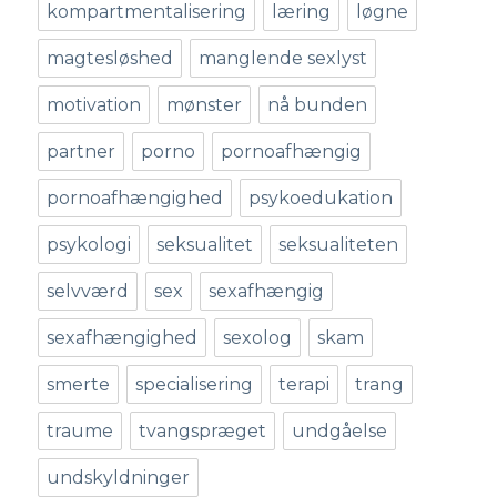
kompartmentalisering
læring
løgne
magtesløshed
manglende sexlyst
motivation
mønster
nå bunden
partner
porno
pornoafhængig
pornoafhængighed
psykoedukation
psykologi
seksualitet
seksualiteten
selvværd
sex
sexafhængig
sexafhængighed
sexolog
skam
smerte
specialisering
terapi
trang
traume
tvangspræget
undgåelse
undskyldninger