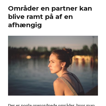
Områder en partner kan
blive ramt på af en
afhængig
Der er nogle overordnede områder, hvor man