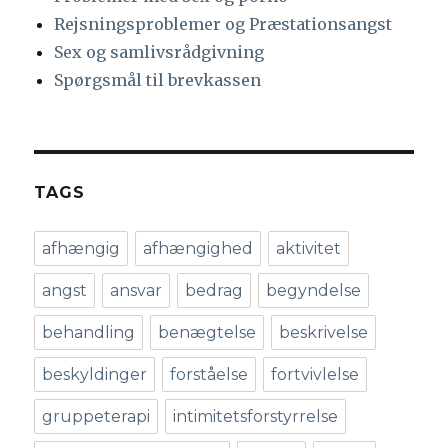
Rejsningsproblemer og Præstationsangst
Sex og samlivsrådgivning
Spørgsmål til brevkassen
TAGS
afhængig
afhængighed
aktivitet
angst
ansvar
bedrag
begyndelse
behandling
benægtelse
beskrivelse
beskyldinger
forståelse
fortvivlelse
gruppeterapi
intimitetsforstyrrelse