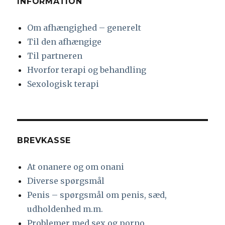
INFORMATION
Om afhængighed – generelt
Til den afhængige
Til partneren
Hvorfor terapi og behandling
Sexologisk terapi
BREVKASSE
At onanere og om onani
Diverse spørgsmål
Penis – spørgsmål om penis, sæd,
udholdenhed m.m.
Problemer med sex og porno