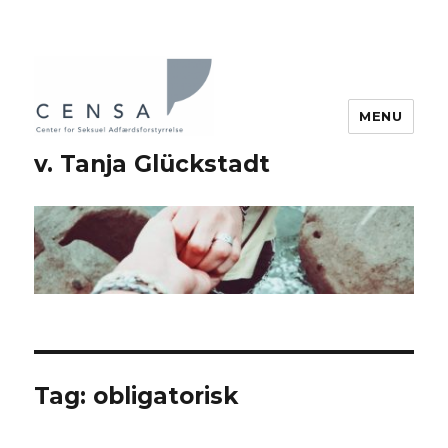
MENU
v. Tanja Glückstadt
Tag: obligatorisk