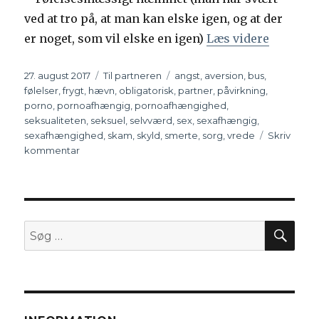
ved at tro på, at man kan elske igen, og at der
er noget, som vil elske en igen)
Læs videre
“Områder
Udgivet
27. august 2017
Kategorier
Til partneren
Tags
angst
,
aversion
,
bus
,
følelser
,
frygt
,
hævn
,
obligatorisk
,
partner
,
påvirkning
,
porno
,
pornoafhængig
,
pornoafhængighed
,
seksualiteten
,
seksuel
,
selvværd
,
sex
,
sexafhængig
,
sexafhængighed
,
skam
,
skyld
,
smerte
,
sorg
,
vrede
Skriv
kommentar
til
Områder
en
partner
kan
blive
SØ
Søg
ramt
efter:
på
af
en
afhængig