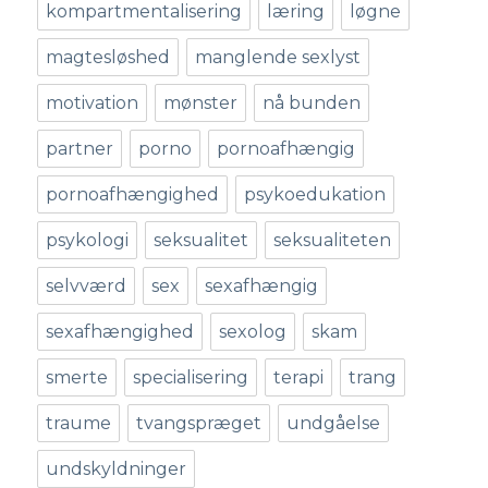
kompartmentalisering
læring
løgne
magtesløshed
manglende sexlyst
motivation
mønster
nå bunden
partner
porno
pornoafhængig
pornoafhængighed
psykoedukation
psykologi
seksualitet
seksualiteten
selvværd
sex
sexafhængig
sexafhængighed
sexolog
skam
smerte
specialisering
terapi
trang
traume
tvangspræget
undgåelse
undskyldninger