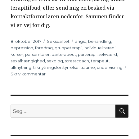
terapitilbud, eller send mig en besked via
kontaktformularen nedenfor. Sammen finder
vi en vej for dig.
Udgivet
8. oktober 2017
Kategorier
Seksualitet
Tags
angst
,
behandling
,
depression
,
foredrag
,
gruppeterapi
,
individuel terapi
,
kurser
,
parsamtaler
,
parterapeut
,
parterapi
,
selvværd
,
sexafhængighed
,
sexolog
,
stresscoach
,
terapeut
,
tilknytning
,
tilknytningsforstyrrelse
,
traume
,
undervisning
Skriv kommentar
til
Min
erfaring
SØ
Søg
efter: