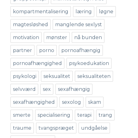
kompartmentalisering
læring
løgne
magtesløshed
manglende sexlyst
motivation
mønster
nå bunden
partner
porno
pornoafhængig
pornoafhængighed
psykoedukation
psykologi
seksualitet
seksualiteten
selvværd
sex
sexafhængig
sexafhængighed
sexolog
skam
smerte
specialisering
terapi
trang
traume
tvangspræget
undgåelse