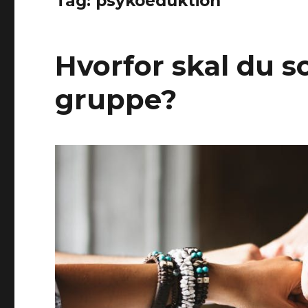
Tag: psykoeduktion
Hvorfor skal du 
gruppe?