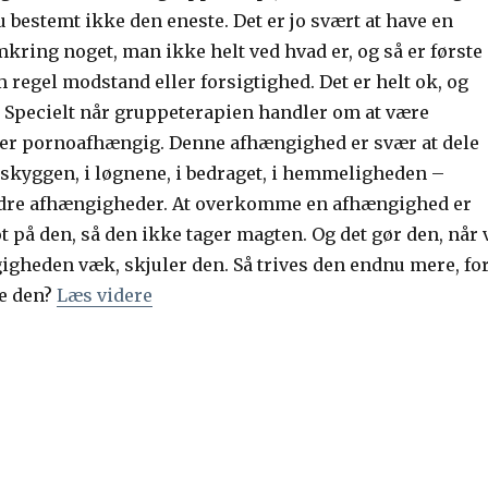
du bestemt ikke den eneste. Det er jo svært at have en
ring noget, man ikke helt ved hvad er, og så er første
regel modstand eller forsigtighed. Det er helt ok, og
t. Specielt når gruppeterapien handler om at være
er pornoafhængig. Denne afhængighed er svær at dele
 skyggen, i løgnene, i bedraget, i hemmeligheden –
dre afhængigheder. At overkomme en afhængighed er
pot på den, så den ikke tager magten. Og det gør den, når 
heden væk, skjuler den. Så trives den endnu mere, fo
e den?
Læs videre
“Hvorfor skal du som afhængig gå i g