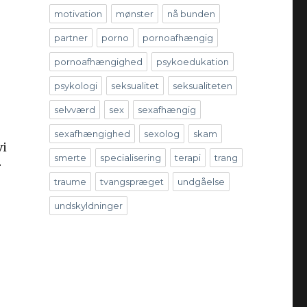
motivation
mønster
nå bunden
partner
porno
pornoafhængig
pornoafhængighed
psykoedukation
psykologi
seksualitet
seksualiteten
selvværd
sex
sexafhængig
sexafhængighed
sexolog
skam
vi
smerte
specialisering
terapi
trang
r
traume
tvangspræget
undgåelse
ruppe?”
undskyldninger