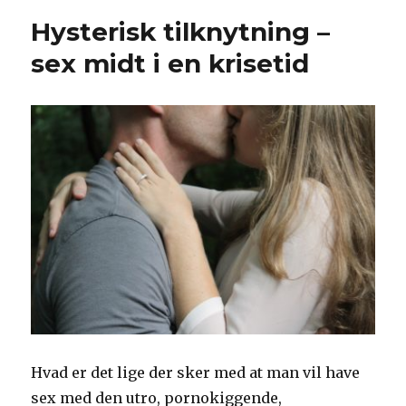
Hysterisk tilknytning –
sex midt i en krisetid
Hvad er det lige der sker med at man vil have
sex med den utro, pornokiggende,