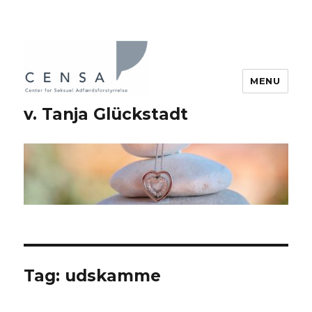
MENU
v. Tanja Glückstadt
Tag: udskamme