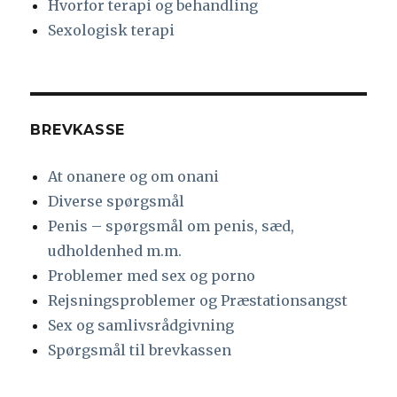
Hvorfor terapi og behandling
Sexologisk terapi
BREVKASSE
At onanere og om onani
Diverse spørgsmål
Penis – spørgsmål om penis, sæd,
udholdenhed m.m.
Problemer med sex og porno
Rejsningsproblemer og Præstationsangst
Sex og samlivsrådgivning
Spørgsmål til brevkassen