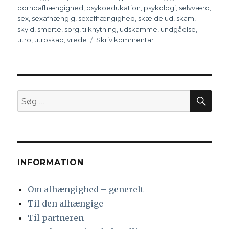
pornoafhængighed
,
psykoedukation
,
psykologi
,
selvværd
,
sex
,
sexafhængig
,
sexafhængighed
,
skælde ud
,
skam
,
skyld
,
smerte
,
sorg
,
tilknytning
,
udskamme
,
undgåelse
,
utro
,
utroskab
,
vrede
Skriv kommentar
til
Hysterisk
tilknytning
–
sex
midt
SØ
Søg
i
efter:
en
krisetid
INFORMATION
Om afhængighed – generelt
Til den afhængige
Til partneren