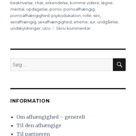
beskrivelse
,
chat
,
erkendelse
,
komme videre
,
løgne
,
mental
,
opdagelse
,
porno
,
pornoafhængig
,
pornoafhængighed
,
psykodukation
,
rolle
,
sex
,
sexafhængig
,
sexafhængighed
,
smerte
,
sur
,
undgåelse
,
undskyldninger
,
utro
Skriv kommentar
til
Er
din
mand
mental
utro,
SØ
Søg
ser
efter:
porno
og
sexchatter
på
Internettet?
INFORMATION
Om afhængighed – generelt
Til den afhængige
Til partneren