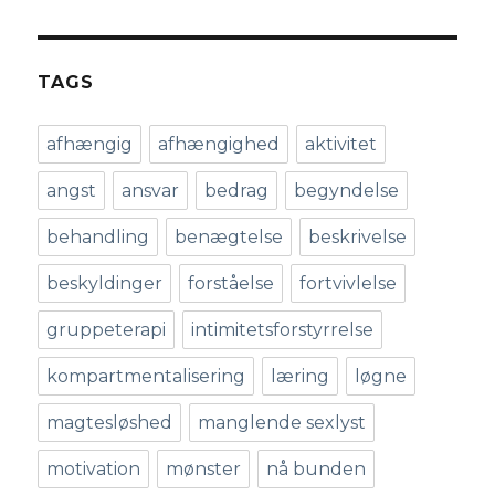
TAGS
afhængig
afhængighed
aktivitet
angst
ansvar
bedrag
begyndelse
behandling
benægtelse
beskrivelse
beskyldinger
forståelse
fortvivlelse
gruppeterapi
intimitetsforstyrrelse
kompartmentalisering
læring
løgne
magtesløshed
manglende sexlyst
motivation
mønster
nå bunden