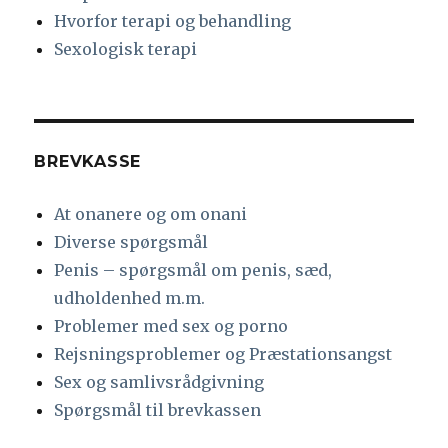
Hvorfor terapi og behandling
Sexologisk terapi
BREVKASSE
At onanere og om onani
Diverse spørgsmål
Penis – spørgsmål om penis, sæd,
udholdenhed m.m.
Problemer med sex og porno
Rejsningsproblemer og Præstationsangst
Sex og samlivsrådgivning
Spørgsmål til brevkassen