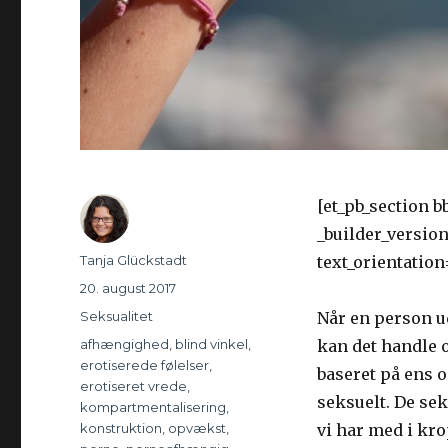
[et_pb_section b
_builder_versio
Forfatter
Tanja Glückstadt
text_orientation
Udgivet
20. august 2017
Kategorier
Seksualitet
Når en person 
Tags
afhængighed
,
blind vinkel
,
kan det handle o
erotiserede følelser
,
baseret på ens o
erotiseret vrede
,
seksuelt. De se
kompartmentalisering
,
konstruktion
,
opvækst
,
vi har med i kro