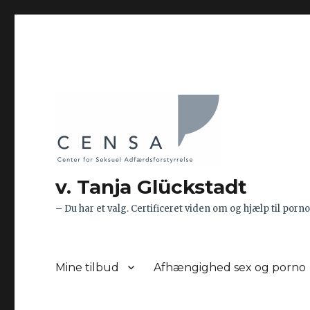
v. Tanja Glückstadt
– Du har et valg. Certificeret viden om og hjælp til 
Mine tilbud
Afhængighed sex og porno