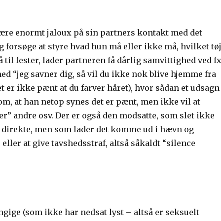
være enormt jaloux på sin partners kontakt med det
 forsøge at styre hvad hun må eller ikke må, hvilket tø
 til fester, lader partneren få dårlig samvittighed ved fx
d “jeg savner dig, så vil du ikke nok blive hjemme fra
et er ikke pænt at du farver håret), hvor sådan et udsagn
m, at han netop synes det er pænt, men ikke vil at
er” andre osv. Der er også den modsatte, som slet ikke
si direkte, men som lader det komme ud i hævn og
 eller at give tavshedsstraf, altså såkaldt “silence
ige (som ikke har nedsat lyst – altså er seksuelt