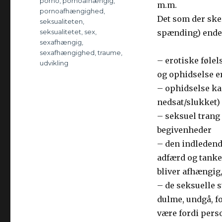
porno
,
pornoafhængig
,
m.m.
pornoafhængighed
,
Det som der ske
seksualiteten
,
seksualitetet
,
sex
,
spænding) ender
sexafhængig
,
sexafhængighed
,
traume
,
– erotiske følel
udvikling
og ophidselse er
– ophidselse ka
nedsat/slukket)
– seksuel trang 
begivenheder
– den indledend
adfærd og tankel
bliver afhængig
– de seksuelle s
dulme, undgå, fo
være fordi pers