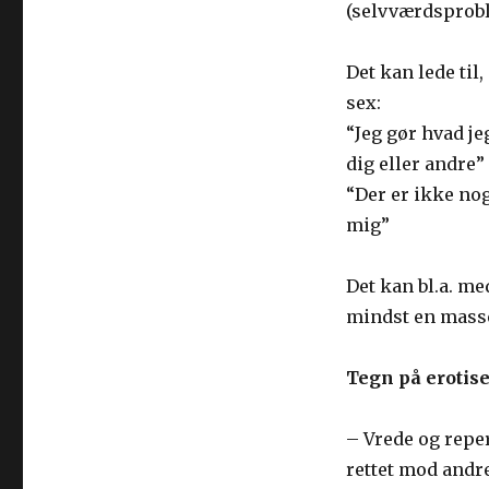
(selvværdsprob
Det kan lede ti
sex:
“Jeg gør hvad je
dig eller andre”
“Der er ikke no
mig”
Det kan bl.a. me
mindst en masse
Tegn på erotise
– Vrede og reper
rettet mod andre