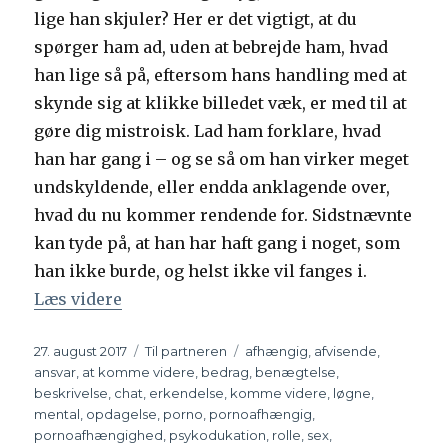
lige han skjuler? Her er det vigtigt, at du
spørger ham ad, uden at bebrejde ham, hvad
han lige så på, eftersom hans handling med at
skynde sig at klikke billedet væk, er med til at
gøre dig mistroisk. Lad ham forklare, hvad
han har gang i – og se så om han virker meget
undskyldende, eller endda anklagende over,
hvad du nu kommer rendende for. Sidstnævnte
kan tyde på, at han har haft gang i noget, som
han ikke burde, og helst ikke vil fanges i.
Læs videre
“Er din mand mental utro, ser porno og 
Udgivet
27. august 2017
Kategorier
Til partneren
Tags
afhængig
,
afvisende
,
ansvar
,
at komme videre
,
bedrag
,
benægtelse
,
beskrivelse
,
chat
,
erkendelse
,
komme videre
,
løgne
,
mental
,
opdagelse
,
porno
,
pornoafhængig
,
pornoafhængighed
,
psykodukation
,
rolle
,
sex
,