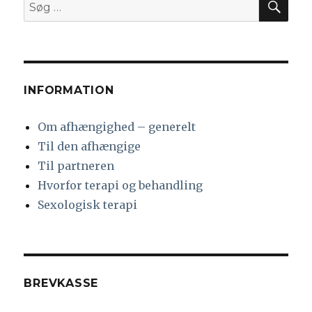
Søg
tidlige
efter:
påvirkning
INFORMATION
Om afhængighed – generelt
Til den afhængige
Til partneren
Hvorfor terapi og behandling
Sexologisk terapi
BREVKASSE