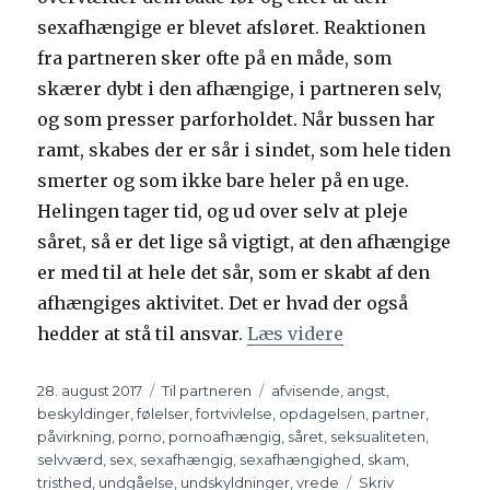
sexafhængige er blevet afsløret. Reaktionen
fra partneren sker ofte på en måde, som
skærer dybt i den afhængige, i partneren selv,
og som presser parforholdet. Når bussen har
ramt, skabes der er sår i sindet, som hele tiden
smerter og som ikke bare heler på en uge.
Helingen tager tid, og ud over selv at pleje
såret, så er det lige så vigtigt, at den afhængige
er med til at hele det sår, som er skabt af den
afhængiges aktivitet. Det er hvad der også
hedder at stå til ansvar.
Læs videre
“Når bussen ram
Udgivet
28. august 2017
Kategorier
Til partneren
Tags
afvisende
,
angst
,
beskyldinger
,
følelser
,
fortvivlelse
,
opdagelsen
,
partner
,
påvirkning
,
porno
,
pornoafhængig
,
såret
,
seksualiteten
,
selvværd
,
sex
,
sexafhængig
,
sexafhængighed
,
skam
,
tristhed
,
undgåelse
,
undskyldninger
,
vrede
Skriv