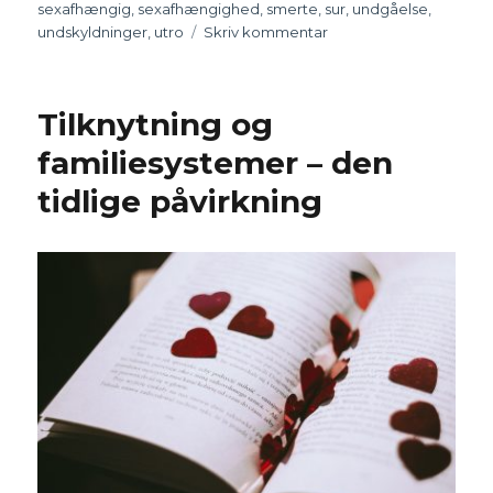
sexafhængig
,
sexafhængighed
,
smerte
,
sur
,
undgåelse
,
undskyldninger
,
utro
Skriv kommentar
til
Er
din
mand
Tilknytning og
mental
utro,
familiesystemer – den
ser
tidlige påvirkning
porno
og
sexchatter
på
Internettet?