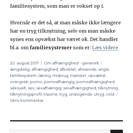
familiesystem, som man er vokset op i.
Hvornår er det så, at man måske ikke længere
har en tryg tilknytning, selv om man måske
synes ens opvækst har været ok. Det handler
bl.a. om
familiesystemer
som er:
Læs videre
“Tilk
Udgivet
20. august 2017
Kategorier
Om afhængighed - generelt
Tags
ængstelig
,
afhængighed
,
afkoblet
,
afvisende
,
angst
,
familiesystem
,
læring
,
misbrug
,
mønster
,
opvækst
,
overgreb
,
porno
,
pornoafhængig
,
pornoafhængighed
,
seksuelt
,
sex
,
sexafhængig
,
sexafhængighed
,
tilknytning
,
tilknytningsprofil
,
traume
,
tryg
,
undvigende
,
utryg
,
vold
Skriv kommentar
til
Tilknytning
og
familiesystemer
–
den
SØ