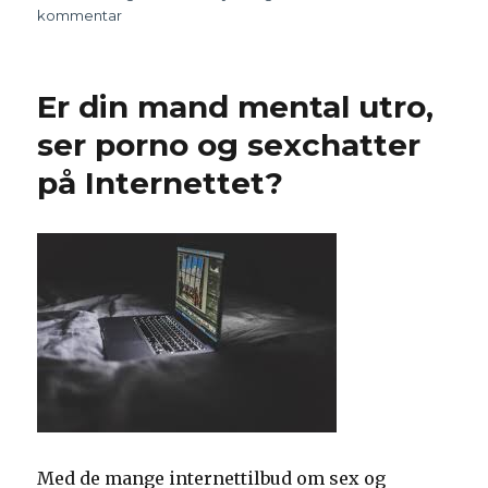
kommentar
til
Når
bussen
rammer
Er din mand mental utro,
–
opdagelsen
ser porno og sexchatter
af
på Internettet?
den
afhængiges
aktivitet
Med de mange internettilbud om sex og