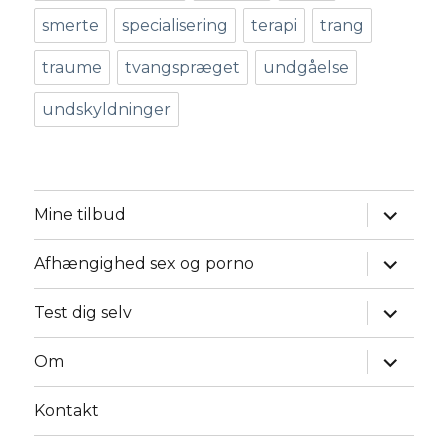
smerte
specialisering
terapi
trang
traume
tvangspræget
undgåelse
undskyldninger
udvid
Mine tilbud
underm
udvid
Afhængighed sex og porno
underm
udvid
Test dig selv
underm
udvid
Om
underm
Kontakt