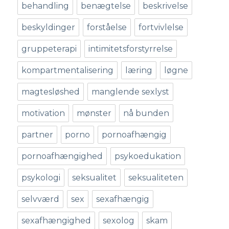
behandling
benægtelse
beskrivelse
beskyldinger
forståelse
fortvivlelse
gruppeterapi
intimitetsforstyrrelse
kompartmentalisering
læring
løgne
magtesløshed
manglende sexlyst
motivation
mønster
nå bunden
partner
porno
pornoafhængig
pornoafhængighed
psykoedukation
psykologi
seksualitet
seksualiteten
selvværd
sex
sexafhængig
sexafhængighed
sexolog
skam