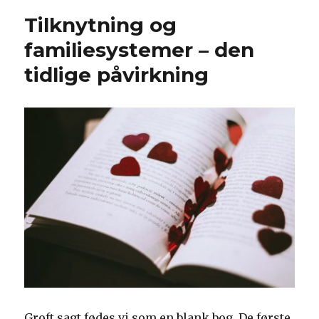
Tilknytning og
familiesystemer – den
tidlige påvirkning
Groft sagt fødes vi som en blank bog. De første,