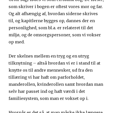
som skriver i bogen er oftest vores mor og far.
Og alt afhængig af, hvordan siderne skrives
til, og kapitlerne bygges op, dannes der en
personlighed, som bl.a. er relateret til det
miljø, og de omsorgspersoner, som vi vokser
op med.
Der skelnes mellem en tryg og en utryg
tilknytning – altså hvordan vi er i stand til at
knytte os til andre mennesker, ud fra den
tillæring vi har haft om parforholdet,
manderollen, kvinderollen samt hvordan man
selv har passet ind og haft værdi i det
familiesystem, som man er vokset op i.
Hvornår er det så, at man måske ikke længere